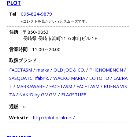
PLOT
Tel
095-824-9879
※コレクトを見たというとスムーズです。
住所
〒850-0853
長崎県 長崎市浜町11-6 本山ビル 1F
営業時間
11:00～20:00
取扱ブランド
FACETASM
/
marka
/
OLD JOE & CO.
/
PHENOMENON
/
SASQUATCHfabrix.
/
WACKO MARIA
/
EOTOTO
/
LABRA
T
/
MARKAWARE
/
FACETASM
/
FACETASM
/
BUENA VIS
TA
/
NAKID by G.V.G.V.
/
FLAGSTUFF
通販
○
Website
http://plot.ocnk.net/