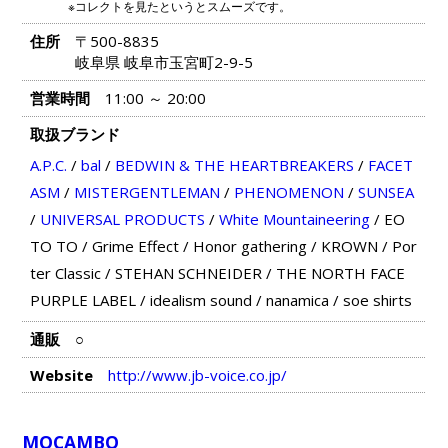
※コレクトを見たというとスムーズです。
住所
〒500-8835
岐阜県 岐阜市玉宮町2-9-5
営業時間
11:00 ～ 20:00
取扱ブランド
A.P.C.
/
bal
/
BEDWIN & THE HEARTBREAKERS
/
FACET
ASM
/
MISTERGENTLEMAN
/
PHENOMENON
/
SUNSEA
/
UNIVERSAL PRODUCTS
/
White Mountaineering
/
EO
TO TO
/
Grime Effect
/
Honor gathering
/
KROWN
/
Por
ter Classic
/
STEHAN SCHNEIDER
/
THE NORTH FACE
PURPLE LABEL
/
idealism sound
/
nanamica
/
soe shirts
通販
○
Website
http://www.jb-voice.co.jp/
MOCAMBO