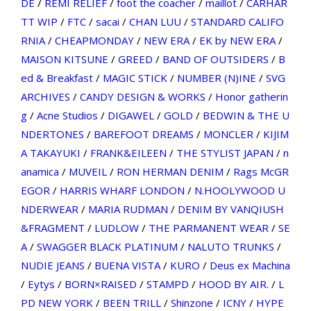
DE
/
REMI RELIEF
/
foot the coacher
/
maillot
/
CARHAR
TT WIP
/
FTC
/
sacai
/
CHAN LUU
/
STANDARD CALIFO
RNIA
/
CHEAPMONDAY
/
NEW ERA
/
EK by NEW ERA
/
MAISON KITSUNE
/
GREED
/
BAND OF OUTSIDERS
/
B
ed & Breakfast
/
MAGIC STICK
/
NUMBER (N)INE
/
SVG
ARCHIVES
/
CANDY DESIGN & WORKS
/
Honor gatherin
g
/
Acne Studios
/
DIGAWEL
/
GOLD
/
BEDWIN & THE U
NDERTONES
/
BAREFOOT DREAMS
/
MONCLER
/
KIJIM
A TAKAYUKI
/
FRANK&EILEEN
/
THE STYLIST JAPAN
/
n
anamica
/
MUVEIL
/
RON HERMAN DENIM
/
Rags McGR
EGOR
/
HARRIS WHARF LONDON
/
N.HOOLYWOOD U
NDERWEAR
/
MARIA RUDMAN
/
DENIM BY VANQIUSH
&FRAGMENT
/
LUDLOW
/
THE PARMANENT WEAR
/
SE
A
/
SWAGGER BLACK PLATINUM
/
NALUTO TRUNKS
/
NUDIE JEANS
/
BUENA VISTA
/
KURO
/
Deus ex Machina
/
Eytys
/
BORN×RAISED
/
STAMPD
/
HOOD BY AIR.
/
L
PD NEW YORK
/
BEEN TRILL
/
Shinzone
/
ICNY
/
HYPE