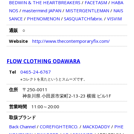
BEDWIN & THE HEARTBREAKERS
/
FACETASM
/
HABA
NOS
/
mastermind JAPAN
/
MISTERGENTLEMAN
/
NAIS
SANCE
/
PHENOMENON
/
SASQUATCHfabrix.
/
VISVIM
通販
○
Website
http://www.thecontemporaryfix.com/
FLOW CLOTHING ODAWARA
Tel
0465-24-6767
※コレクトを見たというとスムーズです。
住所
〒250-0011
神奈川県 小田原市栄町2-13-23 横堀 ビル1F
営業時間
11:00～20:00
取扱ブランド
Back Channel
/
COREFIGHTERCO.
/
MACKDADDY
/
PHE