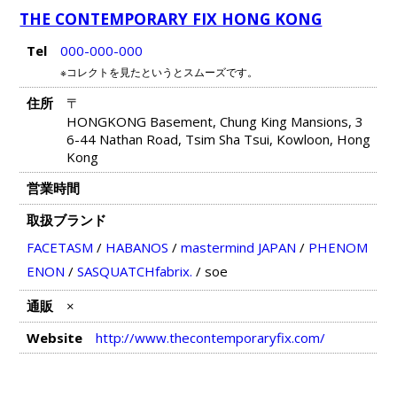
THE CONTEMPORARY FIX HONG KONG
Tel
000-000-000
※コレクトを見たというとスムーズです。
住所
〒
HONGKONG Basement, Chung King Mansions, 3
6-44 Nathan Road, Tsim Sha Tsui, Kowloon, Hong
Kong
営業時間
取扱ブランド
FACETASM
/
HABANOS
/
mastermind JAPAN
/
PHENOM
ENON
/
SASQUATCHfabrix.
/
soe
通販
×
Website
http://www.thecontemporaryfix.com/