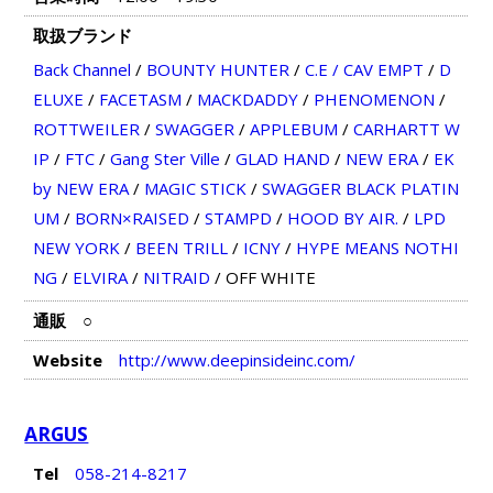
取扱ブランド
Back Channel
/
BOUNTY HUNTER
/
C.E / CAV EMPT
/
D
ELUXE
/
FACETASM
/
MACKDADDY
/
PHENOMENON
/
ROTTWEILER
/
SWAGGER
/
APPLEBUM
/
CARHARTT W
IP
/
FTC
/
Gang Ster Ville
/
GLAD HAND
/
NEW ERA
/
EK
by NEW ERA
/
MAGIC STICK
/
SWAGGER BLACK PLATIN
UM
/
BORN×RAISED
/
STAMPD
/
HOOD BY AIR.
/
LPD
NEW YORK
/
BEEN TRILL
/
ICNY
/
HYPE MEANS NOTHI
NG
/
ELVIRA
/
NITRAID
/
OFF WHITE
通販
○
Website
http://www.deepinsideinc.com/
ARGUS
Tel
058-214-8217