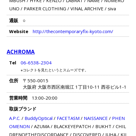
MBUSH
/
HYKE
/
KENZO
/
LABRAT
/
NAME
/
NUMERO
UNO
/
PARKER CLOTHING
/
VINAL ARCHIVE
/
siva
通販
○
Website
http://thecontemporaryfix-kyoto.com/
ACHROMA
Tel
06-6538-2304
※コレクトを見たというとスムーズです。
住所
〒550-0015
大阪府 大阪市西区南堀江 1丁目10-11 西谷ビル1-1
営業時間
13:00-20:00
取扱ブランド
A.P.C.
/
BuddyOptical
/
FACETASM
/
NAISSANCE
/
PHEN
OMENON
/
AZUMA
/
BLACKEYEPATCH
/
BUKHT
/
CHIL
DRENOFTHEDISCORDANCE
/
DISCOVERED
/
JUHA
/
KII