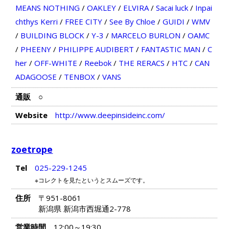
MEANS NOTHING
/
OAKLEY
/
ELVIRA
/
Sacai luck
/
Inpai
chthys Kerri
/
FREE CITY
/
See By Chloe
/
GUIDI
/
WMV
/
BUILDING BLOCK
/
Y-3
/
MARCELO BURLON
/
OAMC
/
PHEENY
/
PHILIPPE AUDIBERT
/
FANTASTIC MAN
/
C
her
/
OFF-WHITE
/
Reebok
/
THE RERACS
/
HTC
/
CAN
ADAGOOSE
/
TENBOX
/
VANS
通販
○
Website
http://www.deepinsideinc.com/
zoetrope
Tel
025-229-1245
※コレクトを見たというとスムーズです。
住所
〒951-8061
新潟県 新潟市西堀通2-778
営業時間
12:00～19:30