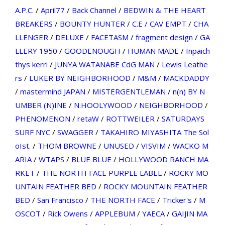
A.P.C.
/
April77
/
Back Channel
/
BEDWIN & THE HEART
BREAKERS
/
BOUNTY HUNTER
/
C.E / CAV EMPT
/
CHA
LLENGER
/
DELUXE
/
FACETASM
/
fragment design
/
GA
LLERY 1950
/
GOODENOUGH
/
HUMAN MADE
/
Inpaich
thys kerri
/
JUNYA WATANABE CdG MAN
/
Lewis Leathe
rs
/
LUKER BY NEIGHBORHOOD
/
M&M
/
MACKDADDY
/
mastermind JAPAN
/
MISTERGENTLEMAN
/
n(n) BY N
UMBER (N)INE
/
N.HOOLYWOOD
/
NEIGHBORHOOD
/
PHENOMENON
/
retaW
/
ROTTWEILER
/
SATURDAYS
SURF NYC
/
SWAGGER
/
TAKAHIRO MIYASHITA The Sol
oIst.
/
THOM BROWNE
/
UNUSED
/
VISVIM
/
WACKO M
ARIA
/
WTAPS
/
BLUE BLUE
/
HOLLYWOOD RANCH MA
RKET
/
THE NORTH FACE PURPLE LABEL
/
ROCKY MO
UNTAIN FEATHER BED
/
ROCKY MOUNTAIN FEATHER
BED
/
San Francisco
/
THE NORTH FACE
/
Tricker's
/
M
OSCOT
/
Rick Owens
/
APPLEBUM
/
YAECA
/
GAIJIN MA