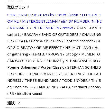
取扱ブランド
CHALLENGER
/
KICHIZO by Porter Classic
/
LITHIUM H
OMME
/
MISTERGENTLEMAN
/
n(n) BY NUMBER (N)INE
/
NAISSANCE
/
PHENOMENON
/
retaW
/
ADAM KIMMEL
carhartt
/
BAKARA
/
BAND OF OUTSIDERS
/
CHALLENG
ER
/
CICATA
/
Cote & Ciel
/
EINS
/
Foot the coacher
/
GI
ORGIO BRATO
/
GRIME EFFECT
/
HELMUT LANG
/
Hon
or gathering
/
Jas-M.B.
/
KROWN
/
Liftlogy
/
MEMENTO
/
MOSCOT ORIGINALS
/
PUMA by MIHARAYASUHIRO
/
Poeme Bohemien
/
Porter Classic
/
STEPHAN SCHNEID
ER
/
SUNSET CRAFTSMAN CO.
/
SUPER FINE
/
THE LAU
NDRESS
/
THREE BLIND MICE
/
TODD SNYDER
/
The B
eauSnob
/
WLG
/
XAMPAGNE
/
YAECA
/
carhartt
/
copan
o86
/
idealism sound
通販
○