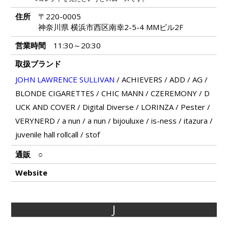
住所
〒220-0005
神奈川県 横浜市西区南幸2-5-4 MMビル2F
営業時間
11:30～20:30
取扱ブランド
JOHN LAWRENCE SULLIVAN
/
ACHIEVERS
/
ADD
/
AG
/
BLONDE CIGARETTES
/
CHIC MANN
/
CZEREMONY
/
D
UCK AND COVER
/
Digital Diverse
/
LORINZA
/
Pester
/
VERYNERD
/
a nun
/
a nun
/
bijouluxe
/
is-ness
/
itazura
/
juvenile hall rollcall
/
stof
通販
○
Website
J