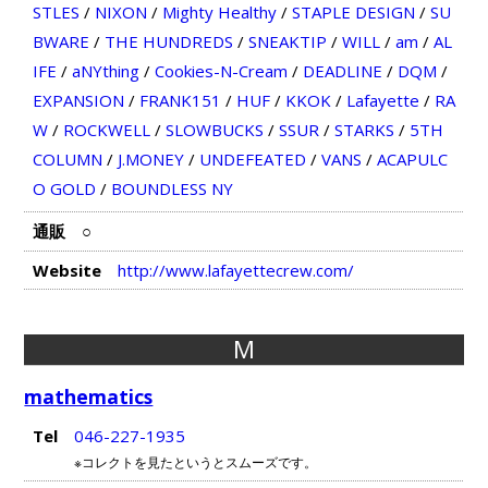
STLES
/
NIXON
/
Mighty Healthy
/
STAPLE DESIGN
/
SU
BWARE
/
THE HUNDREDS
/
SNEAKTIP
/
WILL
/
am
/
AL
IFE
/
aNYthing
/
Cookies-N-Cream
/
DEADLINE
/
DQM
/
EXPANSION
/
FRANK151
/
HUF
/
KKOK
/
Lafayette
/
RA
W
/
ROCKWELL
/
SLOWBUCKS
/
SSUR
/
STARKS
/
5TH
COLUMN
/
J.MONEY
/
UNDEFEATED
/
VANS
/
ACAPULC
O GOLD
/
BOUNDLESS NY
通販
○
Website
http://www.lafayettecrew.com/
M
mathematics
Tel
046-227-1935
※コレクトを見たというとスムーズです。