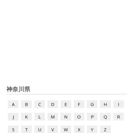
神奈川県
A
B
C
D
E
F
G
H
I
J
K
L
M
N
O
P
Q
R
S
T
U
V
W
X
Y
Z