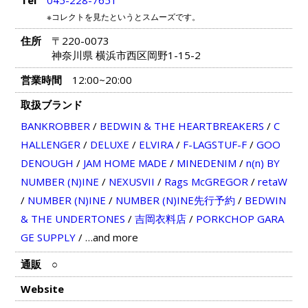
※コレクトを見たというとスムーズです。
住所
〒220-0073
神奈川県 横浜市西区岡野1-15-2
営業時間
12:00~20:00
取扱ブランド
BANKROBBER
/
BEDWIN & THE HEARTBREAKERS
/
C
HALLENGER
/
DELUXE
/
ELVIRA
/
F-LAGSTUF-F
/
GOO
DENOUGH
/
JAM HOME MADE
/
MINEDENIM
/
n(n) BY
NUMBER (N)INE
/
NEXUSVII
/
Rags McGREGOR
/
retaW
/
NUMBER (N)INE
/
NUMBER (N)INE先行予約
/
BEDWIN
& THE UNDERTONES
/
吉岡衣料店
/
PORKCHOP GARA
GE SUPPLY
/
…and more
通販
○
Website