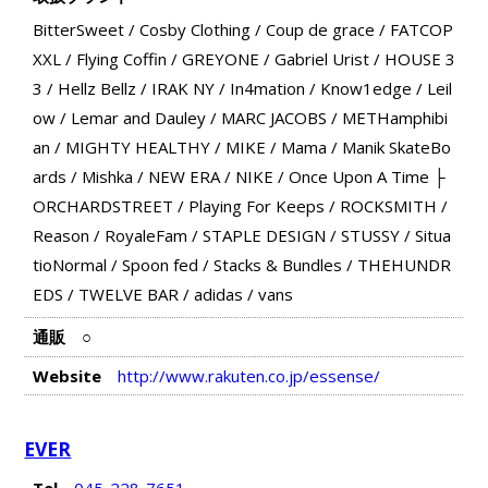
BitterSweet
/
Cosby Clothing
/
Coup de grace
/
FATCOP
XXL
/
Flying Coffin
/
GREYONE
/
Gabriel Urist
/
HOUSE 3
3
/
Hellz Bellz
/
IRAK NY
/
In4mation
/
Know1edge
/
Leil
ow
/
Lemar and Dauley
/
MARC JACOBS
/
METHamphibi
an
/
MIGHTY HEALTHY
/
MIKE
/
Mama
/
Manik SkateBo
ards
/
Mishka
/
NEW ERA
/
NIKE
/
Once Upon A Time ├
ORCHARDSTREET
/
Playing For Keeps
/
ROCKSMITH
/
Reason
/
RoyaleFam
/
STAPLE DESIGN
/
STUSSY
/
Situa
tioNormal
/
Spoon fed
/
Stacks & Bundles
/
THEHUNDR
EDS
/
TWELVE BAR
/
adidas
/
vans
通販
○
Website
http://www.rakuten.co.jp/essense/
EVER
Tel
045-228-7651