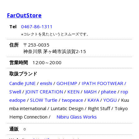
FarOutStore
Tel
0467-86-1311
※コレクトを見たというとスムーズです。
住所
〒253-0035
神奈川県 茅ヶ崎市浜須賀2-15
営業時間
12:00～20:00
取扱ブランド
Candle JUNE
/
enishi
/
GOHEMP
/
IPATH FOOTWEAR /
S’well
/
JOINT CREATION
/
KEEN
/
MASH
/
phatee
/
rop
eadope
/
SLOW Turtle
/
twopeace
/
KAYA
/
YOGU
/
Kuu
mba international
/
Luntatic Design
/
Right Stuff
/
Tokyo
Hemp Connection
/
Nibiru Glass Works
通販
○