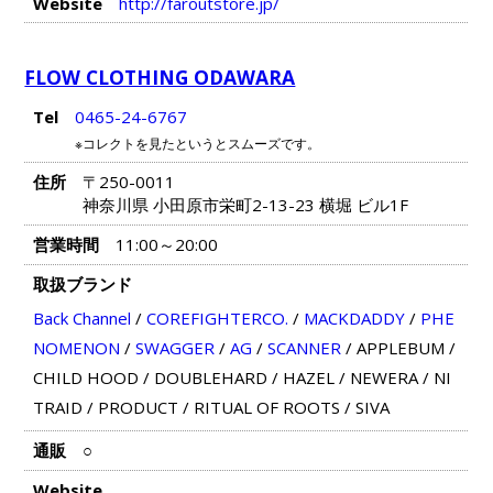
Website
http://faroutstore.jp/
FLOW CLOTHING ODAWARA
Tel
0465-24-6767
※コレクトを見たというとスムーズです。
住所
〒250-0011
神奈川県 小田原市栄町2-13-23 横堀 ビル1F
営業時間
11:00～20:00
取扱ブランド
Back Channel
/
COREFIGHTERCO.
/
MACKDADDY
/
PHE
NOMENON
/
SWAGGER
/
AG
/
SCANNER
/
APPLEBUM
/
CHILD HOOD
/
DOUBLEHARD
/
HAZEL
/
NEWERA
/
NI
TRAID
/
PRODUCT
/
RITUAL OF ROOTS
/
SIVA
通販
○
Website