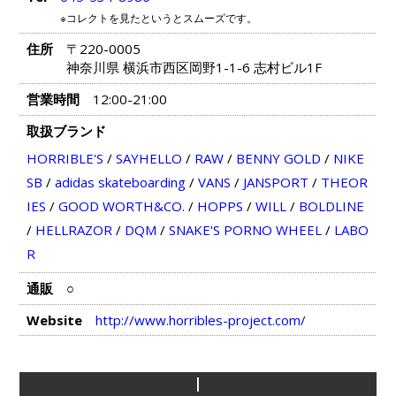
※コレクトを見たというとスムーズです。
住所
〒220-0005
神奈川県 横浜市西区岡野1-1-6 志村ビル1F
営業時間
12:00-21:00
取扱ブランド
HORRIBLE'S
/
SAYHELLO
/
RAW
/
BENNY GOLD
/
NIKE
SB
/
adidas skateboarding
/
VANS
/
JANSPORT
/
THEOR
IES
/
GOOD WORTH&CO.
/
HOPPS
/
WILL
/
BOLDLINE
/
HELLRAZOR
/
DQM
/
SNAKE'S PORNO WHEEL
/
LABO
R
通販
○
Website
http://www.horribles-project.com/
I