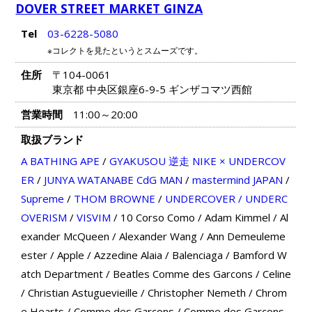
DOVER STREET MARKET GINZA
Tel
03-6228-5080
※コレクトを見たというとスムーズです。
住所
〒104-0061
東京都 中央区銀座6-9-5 ギンザコマツ西館
営業時間
11:00～20:00
取扱ブランド
A BATHING APE
/
GYAKUSOU 逆走 NIKE × UNDERCOV
ER
/
JUNYA WATANABE CdG MAN
/
mastermind JAPAN
/
Supreme
/
THOM BROWNE
/
UNDERCOVER / UNDERC
OVERISM
/
VISVIM
/
10 Corso Como
/
Adam Kimmel
/
Al
exander McQueen
/
Alexander Wang
/
Ann Demeuleme
ester
/
Apple
/
Azzedine Alaia
/
Balenciaga
/
Bamford W
atch Department
/
Beatles Comme des Garcons
/
Celine
/
Christian Astuguevieille
/
Christopher Nemeth
/
Chrom
e Hearts
/
Comme des Garcons
/
Comme des Garcons