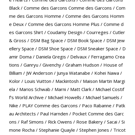
Black
/
Comme des Garcons Comme des Garcons
/
Com
me des Garcons Homme
/
Comme des Garcons Homm
e Deux
/
Comme des Garcons Homme Plus
/
Comme d
es Garcons Shirt
/
Coudamy Design
/
Courreges
/
Cutler
& Gross
/
DSM Bag Space
/
DSM Book Space
/
DSM Jew
ellery Space
/
DSM Shoe Space
/
DSM Sneaker Space
/
D
amir Doma
/
Daniela Gregis
/
Delvaux
/
Ferragamo Crea
tions
/
Ganryu
/
Givenchy
/
Graham Hudson
/
House of
Billiam
/
JW Anderson
/
Junya Watanabe
/
Kohei Nawa
/
Kolor
/
Louis Vuitton
/
Mackintosh
/
Maison Martin Margi
ela
/
Marios Schwab
/
Marni
/
Matt Clark
/
Michael Costif
f's World Archive
/
Michael Howells
/
Michael Samuels
/
Nike
/
PLAY Comme des Garcons
/
Paco Rabanne
/
Patk
au Architects
/
Paul Harnden
/
Pocket Comme des Garc
ons
/
Raf Simons
/
Rick Owens
/
Rose Bakery
/
Sacai
/
Si
mone Rocha
/
Stephanie Quayle
/
Stephen Jones
/
Tricot