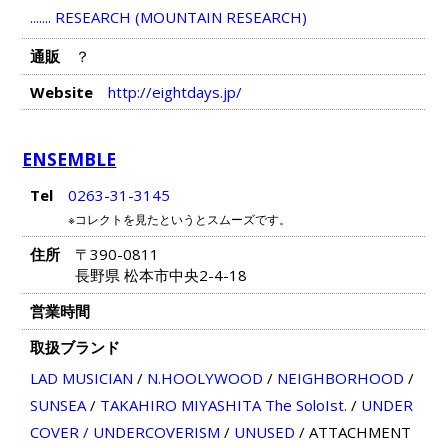
....... RESEARCH (MOUNTAIN RESEARCH)
通販
？
Website
http://eightdays.jp/
ENSEMBLE
Tel
0263-31-3145
※コレクトを見たというとスムーズです。
住所
〒390-0811
長野県 松本市中央2-4-18
営業時間
取扱ブランド
LAD MUSICIAN
/
N.HOOLYWOOD
/
NEIGHBORHOOD
/
SUNSEA
/
TAKAHIRO MIYASHITA The SoloIst.
/
UNDER
COVER / UNDERCOVERISM
/
UNUSED
/
ATTACHMENT