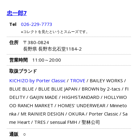
忠一郎7
Tel
026-229-7773
※コレクトを見たというとスムーズです。
住所
〒380-0824
長野県 長野市北石堂1184-2
営業時間
11:00～20:00
取扱ブランド
KICHIZO by Porter Classic
/
TROVE
/
BAILEY WORKS
/
BLUE BLUE
/
BLUE BLUE JAPAN
/
BROWN by 2-tacs
/
FI
DELITY
/
GAIJIN MADE
/
HIGH!STANDARD
/
HOLLYWO
OD RANCH MARKET
/
HOMES' UNDERWEAR
/
Minneto
nka
/
Mt RAINIER DESIGN
/
OKURA
/
Porter Classic
/
Sa
me Heart
/
TRES
/
sensual FMH
/
聖林公司
通販
○