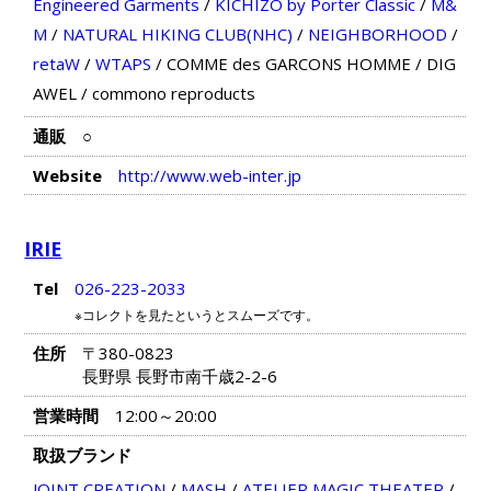
Engineered Garments
/
KICHIZO by Porter Classic
/
M&
M
/
NATURAL HIKING CLUB(NHC)
/
NEIGHBORHOOD
/
retaW
/
WTAPS
/
COMME des GARCONS HOMME
/
DIG
AWEL
/
commono reproducts
通販
○
Website
http://www.web-inter.jp
IRIE
Tel
026-223-2033
※コレクトを見たというとスムーズです。
住所
〒380-0823
長野県 長野市南千歳2-2-6
営業時間
12:00～20:00
取扱ブランド
JOINT CREATION
/
MASH
/
ATELIER MAGIC THEATER
/