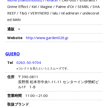
MofM (manofmoods)
/
rehacer
/
CAV-000
/
Embrains
/
Grime Effect
/
Kiit
/
Magine
/
Palme d’Or
/
SEMBL
/
SHA
REEF
/
T&G
/
VERYNERD
/
lalu
/
nil admirari
/
undecorat
ed MAN
通販
×
Website
http://www.garden026.jp
GUERO
Tel
0263-50-9704
※コレクトを見たというとスムーズです。
住所
〒390-0811
長野県 松本市中央1-11-11 センターイン伊勢町ビ
ル1F 1-B
営業時間
11:00～21:00
取扱ブランド