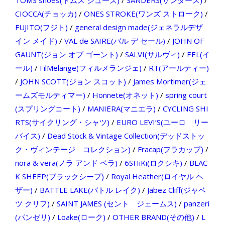
TOMS shoes(トムス シューズ)
/
SANDERS(サンダース)
/
CIOCCA(チョッカ)
/
ONES STROKE(ワンズ ストローク)
/
FUJITO(フジト)
/
general design made(ジェネラルデザ
イン メイド)
/
VAL de SAIRE(バル デ セール)
/
JOHN OF
GAUNT(ジョン オブ ゴーント)
/
SALVI(サルヴィ)
/
EEL(イ
ール)
/
FilMelange(フィルメランジェ)
/
RT(アールティー)
/
JOHN SCOTT(ジョン スコット)
/
James Mortimer(ジェ
ームズモルティマー)
/
Honnete(オネット)
/
spring court
(スプリングコート)
/
MANIERA(マニエラ)
/
CYCLING SHI
RTS(サイクリング・シャツ)
/
EURO LEVI’S(ユーロ リー
バイス)
/
Dead Stock & Vintage Collection(デッドストッ
ク・ヴィンテージ コレクション)
/
Fracap(フラカップ)
/
nora & vera(ノラ アンド ベラ)
/
6SHiKi(ロクシキ)
/
BLAC
K SHEEP(ブラックシープ)
/
Royal Heather(ロイヤル ヘ
ザー)
/
BATTLE LAKE(バトル レイク)
/
Jabez Cliff(ジャベ
ツ クリフ)
/
SAINT JAMES (セント ジェームス)
/
panzeri
(パンゼリ)
/
Loake(ローク)
/
OTHER BRAND(その他)
/
L