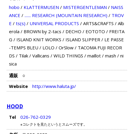
hobo
/
KLATTERMUSEN
/
MISTERGENTLEMAN
/
NAISS
ANCE
/
....... RESEARCH (MOUNTAIN RESEARCH)
/
TROV
E
/
ts(s)
/
UNIVERSAL PRODUCTS
/
ARTS&CRAFTS
/
Alb
erola
/
BROWN by 2-tacs
/
DECHO
/
EOTOTO
/
FREITA
G
/
ISLAND KNIT WORKS
/
ISLAND SLIPPER
/
LE PASSE
-TEMPS BLEU
/
LOLO
/
OrSlow
/
TACOMA FUJI RECOR
DS
/
Tilak
/
Vallicans
/
WILD THINGS
/
maillot
/
mash
/
ni
sica
通販
○
Website
http://www.haluta.jp/
HOOD
Tel
026-762-0329
※コレクトを見たというとスムーズです。