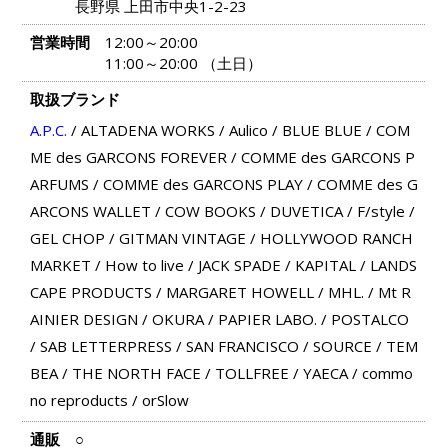
長野県 上田市中央1-2-23
営業時間
12:00～20:00
11:00～20:00 （土日）
取扱ブランド
A.P.C.
/
ALTADENA WORKS
/
Aulico
/
BLUE BLUE
/
COM
ME des GARCONS FOREVER
/
COMME des GARCONS P
ARFUMS
/
COMME des GARCONS PLAY
/
COMME des G
ARCONS WALLET
/
COW BOOKS
/
DUVETICA
/
F/style
/
GEL CHOP
/
GITMAN VINTAGE
/
HOLLYWOOD RANCH
MARKET
/
How to live
/
JACK SPADE
/
KAPITAL
/
LANDS
CAPE PRODUCTS
/
MARGARET HOWELL
/
MHL.
/
Mt R
AINIER DESIGN
/
OKURA
/
PAPIER LABO.
/
POSTALCO
/
SAB LETTERPRESS
/
SAN FRANCISCO
/
SOURCE
/
TEM
BEA
/
THE NORTH FACE
/
TOLLFREE
/
YAECA
/
commo
no reproducts
/
orSlow
通販
○