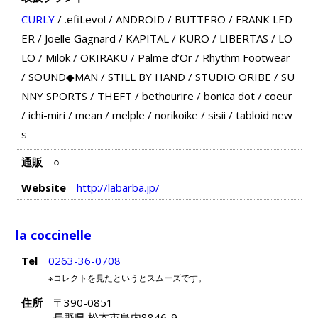
CURLY
/
.efiLevol
/
ANDROID
/
BUTTERO
/
FRANK LED
ER
/
Joelle Gagnard
/
KAPITAL
/
KURO
/
LIBERTAS
/
LO
LO
/
Milok
/
OKIRAKU
/
Palme d’Or
/
Rhythm Footwear
/
SOUND◆MAN
/
STILL BY HAND
/
STUDIO ORIBE
/
SU
NNY SPORTS
/
THEFT
/
bethourire
/
bonica dot
/
coeur
/
ichi-miri
/
mean
/
melple
/
norikoike
/
sisii
/
tabloid new
s
通販
○
Website
http://labarba.jp/
la coccinelle
Tel
0263-36-0708
※コレクトを見たというとスムーズです。
住所
〒390-0851
長野県 松本市島内8846-9