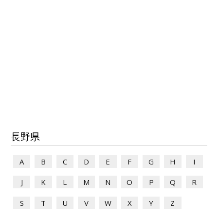
長野県
A
B
C
D
E
F
G
H
I
J
K
L
M
N
O
P
Q
R
S
T
U
V
W
X
Y
Z