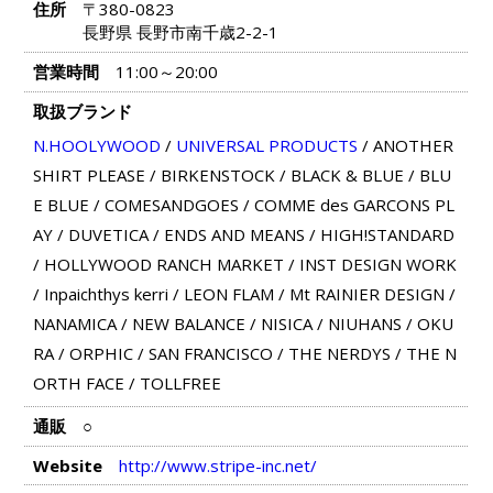
住所
〒380-0823
長野県 長野市南千歳2-2-1
営業時間
11:00～20:00
取扱ブランド
N.HOOLYWOOD
/
UNIVERSAL PRODUCTS
/
ANOTHER
SHIRT PLEASE
/
BIRKENSTOCK
/
BLACK & BLUE
/
BLU
E BLUE
/
COMESANDGOES
/
COMME des GARCONS PL
AY
/
DUVETICA
/
ENDS AND MEANS
/
HIGH!STANDARD
/
HOLLYWOOD RANCH MARKET
/
INST DESIGN WORK
/
Inpaichthys kerri
/
LEON FLAM
/
Mt RAINIER DESIGN
/
NANAMICA
/
NEW BALANCE
/
NISICA
/
NIUHANS
/
OKU
RA
/
ORPHIC
/
SAN FRANCISCO
/
THE NERDYS
/
THE N
ORTH FACE
/
TOLLFREE
通販
○
Website
http://www.stripe-inc.net/