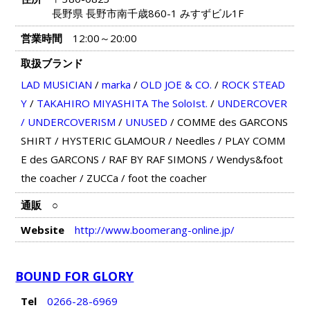
長野県 長野市南千歳860-1 みすずビル1F
営業時間
12:00～20:00
取扱ブランド
LAD MUSICIAN
/
marka
/
OLD JOE & CO.
/
ROCK STEAD
Y
/
TAKAHIRO MIYASHITA The SoloIst.
/
UNDERCOVER
/ UNDERCOVERISM
/
UNUSED
/
COMME des GARCONS
SHIRT
/
HYSTERIC GLAMOUR
/
Needles
/
PLAY COMM
E des GARCONS
/
RAF BY RAF SIMONS
/
Wendys&foot
the coacher
/
ZUCCa
/
foot the coacher
通販
○
Website
http://www.boomerang-online.jp/
BOUND FOR GLORY
Tel
0266-28-6969