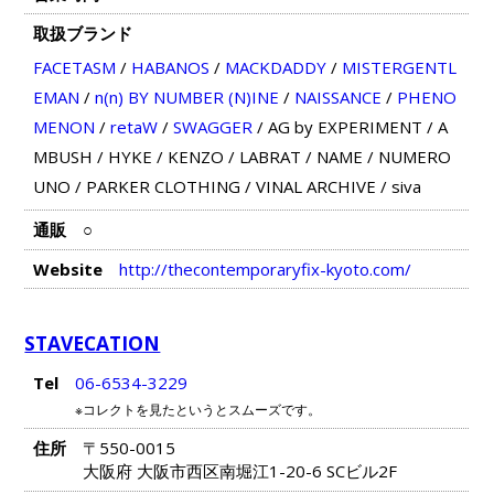
取扱ブランド
FACETASM
/
HABANOS
/
MACKDADDY
/
MISTERGENTL
EMAN
/
n(n) BY NUMBER (N)INE
/
NAISSANCE
/
PHENO
MENON
/
retaW
/
SWAGGER
/
AG by EXPERIMENT
/
A
MBUSH
/
HYKE
/
KENZO
/
LABRAT
/
NAME
/
NUMERO
UNO
/
PARKER CLOTHING
/
VINAL ARCHIVE
/
siva
通販
○
Website
http://thecontemporaryfix-kyoto.com/
STAVECATION
Tel
06-6534-3229
※コレクトを見たというとスムーズです。
住所
〒550-0015
大阪府 大阪市西区南堀江1-20-6 SCビル2F