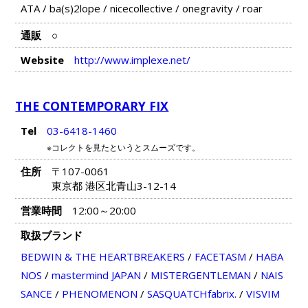
ATA
/
ba(s)2lope
/
nicecollective
/
onegravity
/
roar
通販
○
Website
http://www.implexe.net/
THE CONTEMPORARY FIX
Tel
03-6418-1460
※コレクトを見たというとスムーズです。
住所
〒107-0061
東京都 港区北青山3-12-14
営業時間
12:00～20:00
取扱ブランド
BEDWIN & THE HEARTBREAKERS
/
FACETASM
/
HABA
NOS
/
mastermind JAPAN
/
MISTERGENTLEMAN
/
NAIS
SANCE
/
PHENOMENON
/
SASQUATCHfabrix.
/
VISVIM