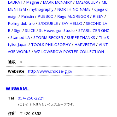
LABRAT
/
Magine
/
MARK MCNAIRY
/
MASASCULP
/
ME
MENTISM
/
mythography
/
NORTH NO NAME
/
ojaga d
esign
/
Paladin
/
PUEBCO
/
Rags McGREGOR
/
RISEY
/
Rolling dub trio
/
S/DOUBLE
/
SAY HELLO
/
SECOND LA
B
/
Sign
/
SLICK
/
St.Heavogon Studio
/
STABILIZER GNZ
/
Stampd LA
/
STORM BECKER
/
SUPERTHANKS
/
The S
tylist Japan
/
TOOLS PHILOSOPHY
/
HARVESTA!
/
VINT
AGE WORKS
/
WZ LOWBROW POSTER COLLECTION
通販
○
Website
http://www.choose-g.jp/
WIGWAM..
Tel
054-250-2221
※コレクトを見たというとスムーズです。
住所
〒420-0858