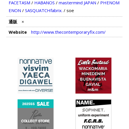
FACETASM
/
HABANOS
/
mastermind JAPAN
/
PHENOM
ENON
/
SASQUATCHfabrix.
/
soe
通販
×
Website
http://www.thecontemporaryfix.com/