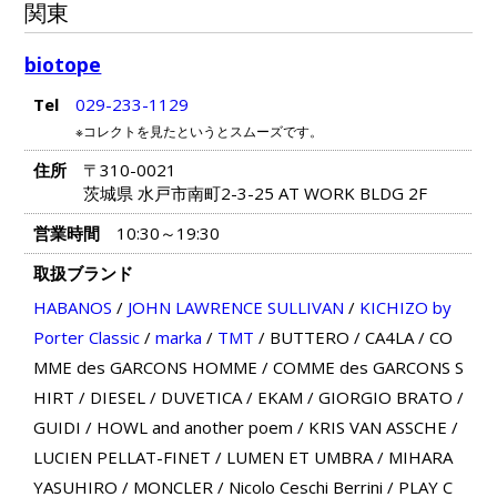
関東
biotope
Tel
029-233-1129
※コレクトを見たというとスムーズです。
住所
〒310-0021
茨城県 水戸市南町2-3-25 AT WORK BLDG 2F
営業時間
10:30～19:30
取扱ブランド
HABANOS
/
JOHN LAWRENCE SULLIVAN
/
KICHIZO by
Porter Classic
/
marka
/
TMT
/
BUTTERO
/
CA4LA
/
CO
MME des GARCONS HOMME
/
COMME des GARCONS S
HIRT
/
DIESEL
/
DUVETICA
/
EKAM
/
GIORGIO BRATO
/
GUIDI
/
HOWL and another poem
/
KRIS VAN ASSCHE
/
LUCIEN PELLAT-FINET
/
LUMEN ET UMBRA
/
MIHARA
YASUHIRO
/
MONCLER
/
Nicolo Ceschi Berrini
/
PLAY C