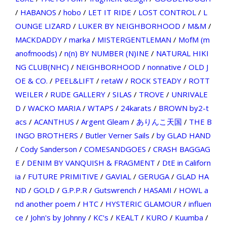
/
HABANOS
/
hobo
/
LET IT RIDE
/
LOST CONTROL
/
L
OUNGE LIZARD
/
LUKER BY NEIGHBORHOOD
/
M&M
/
MACKDADDY
/
marka
/
MISTERGENTLEMAN
/
MofM (m
anofmoods)
/
n(n) BY NUMBER (N)INE
/
NATURAL HIKI
NG CLUB(NHC)
/
NEIGHBORHOOD
/
nonnative
/
OLD J
OE & CO.
/
PEEL&LIFT
/
retaW
/
ROCK STEADY
/
ROTT
WEILER
/
RUDE GALLERY
/
SILAS
/
TROVE
/
UNRIVALE
D
/
WACKO MARIA
/
WTAPS
/
24karats
/
BROWN by2-t
acs
/
ACANTHUS
/
Argent Gleam
/
ありんこ天国
/
THE B
INGO BROTHERS
/
Butler Verner Sails
/
by GLAD HAND
/
Cody Sanderson
/
COMESANDGOES
/
CRASH BAGGAG
E
/
DENIM BY VANQUISH & FRAGMENT
/
DtE in Californ
ia
/
FUTURE PRIMITIVE
/
GAVIAL
/
GERUGA
/
GLAD HA
ND
/
GOLD
/
G.P.P.R
/
Gutswrench
/
HASAMI
/
HOWL a
nd another poem
/
HTC
/
HYSTERIC GLAMOUR
/
influen
ce
/
John's by Johnny
/
KC's
/
KEALT
/
KURO
/
Kuumba
/