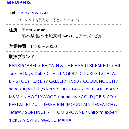
MEMPHIS
Tel
096-352-0741
※コレクトを見たというとスムーズです。
住所
〒860-0846
熊本県 熊本市城東町2-6-1 モアーズ3ビル 1F
営業時間
11:00～20:00
取扱ブランド
BANKROBBER
/
BEDWIN & THE HEARTBREAKERS
/
Bill
ionaire Boys Club
/
CHALLENGER
/
DELUXE
/
F.C. REAL
BRISTOL (F.C.R.B.)
/
GALLERY 1950
/
GOODENOUGH
/
hobo
/
Inpaichthys kerri
/
JOHN LAWRENCE SULLIVAN
/
M&M
/
N.HOOLYWOOD
/
nonnative
/
OLD JOE & CO.
/
PEEL&LIFT
/
....... RESEARCH (MOUNTAIN RESEARCH)
/
retaW
/
SOPHNET.
/
THOM BROWNE
/
uniform experi
ment
/
VISVIM
/
WACKO MARIA