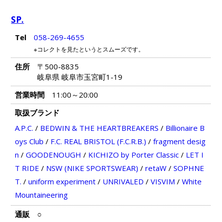
SP.
Tel
058-269-4655
※コレクトを見たというとスムーズです。
住所
〒500-8835
岐阜県 岐阜市玉宮町1-19
営業時間
11:00～20:00
取扱ブランド
A.P.C.
/
BEDWIN & THE HEARTBREAKERS
/
Billionaire B
oys Club
/
F.C. REAL BRISTOL (F.C.R.B.)
/
fragment desig
n
/
GOODENOUGH
/
KICHIZO by Porter Classic
/
LET I
T RIDE
/
NSW (NIKE SPORTSWEAR)
/
retaW
/
SOPHNE
T.
/
uniform experiment
/
UNRIVALED
/
VISVIM
/
White
Mountaineering
通販
○