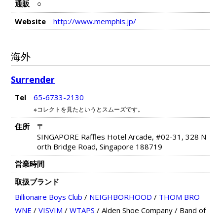
通販
○
Website
http://www.memphis.jp/
海外
Surrender
Tel
65-6733-2130
※コレクトを見たというとスムーズです。
住所
〒
SINGAPORE Raffles Hotel Arcade, #02-31, 328 N
orth Bridge Road, Singapore 188719
営業時間
取扱ブランド
Billionaire Boys Club
/
NEIGHBORHOOD
/
THOM BRO
WNE
/
VISVIM
/
WTAPS
/
Alden Shoe Company
/
Band of