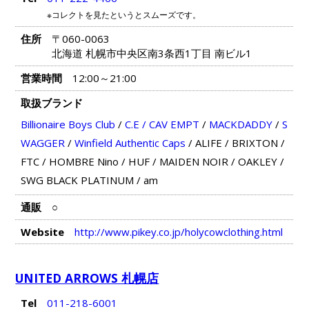
※コレクトを見たというとスムーズです。
住所
〒060-0063
北海道 札幌市中央区南3条西1丁目 南ビル1
営業時間
12:00～21:00
取扱ブランド
Billionaire Boys Club
/
C.E / CAV EMPT
/
MACKDADDY
/
S
WAGGER
/
Winfield Authentic Caps
/
ALIFE
/
BRIXTON
/
FTC
/
HOMBRE Nino
/
HUF
/
MAIDEN NOIR
/
OAKLEY
/
SWG BLACK PLATINUM
/
am
通販
○
Website
http://www.pikey.co.jp/holycowclothing.html
UNITED ARROWS 札幌店
Tel
011-218-6001