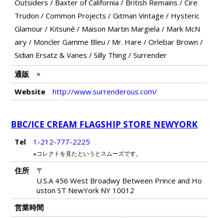
Outsiders
/
Baxter of California
/
British Remains
/
Cire
Trudon
/
Common Projects
/
Gitman Vintage
/
Hysteric
Glamour
/
Kitsuné
/
Maison Martin Margiela
/
Mark McN
airy
/
Moncler Gamme Bleu
/
Mr. Hare
/
Orlebar Brown
/
Sidian Ersatz & Vanes
/
Silly Thing
/
Surrender
通販
×
Website
http://www.surrenderous.com/
BBC/ICE CREAM FLAGSHIP STORE NEWYORK
Tel
1-212-777-2225
※コレクトを見たというとスムーズです。
住所
〒
U.S.A 456 West Broadwy Between Prince and Ho
uston ST NewYork NY 10012
営業時間