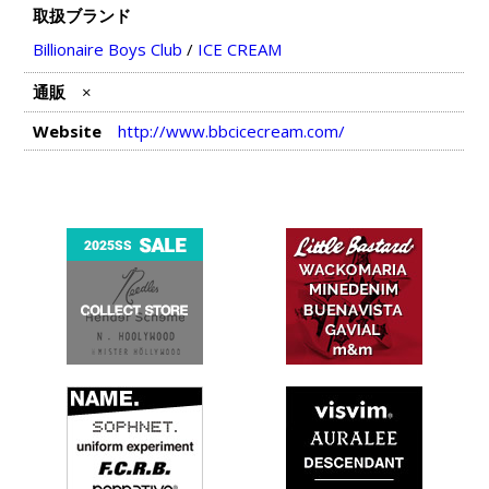
取扱ブランド
Billionaire Boys Club
/
ICE CREAM
通販
×
Website
http://www.bbcicecream.com/