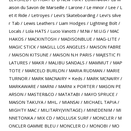
aison du Savon de Marseille
/
Larone
/
Le minor
/
Lee
/
L
et it Ride
/
Letroyes
/
Levi's Skateboarding
/
Levi's silve
r Tab
/
Lewis Leathers
/
Liam Hodges
/
Lightning Bolt
/
Locals
/
Lola HATS
/
Lucio Vanotti
/
M.Nii
/
M.U.G
/
MAC
HAKOS
/
MACKINTOSH
/
MADISONBLUE
/
MAG-LITE
/
MAGIC STICK
/
MAGILL LOS ANGELES
/
MAISON FABRE
/
MAISON KITSUNE
/
MAISON N.H PARIS
/
MAJESTIC FI
LATURES
/
MAKR
/
MALIBU SANDALS
/
MAMMUT
/
MAP
TOTE
/
MARCELO BURLON
/
MARIA RUDMAN
/
MARIE
TURNOR
/
MARK MACNAIRY × Keds
/
MARK MCNAIRY
/
MARKAWARE
/
MARNI
/
MARNI x PORTER
/
MASON PE
ARSON
/
MASTER&CO
/
MATATABI
/
MAYO SPRUCE
/
MAiSON TAKUYA
/
MHL.
/
MIANSAI
/
MICHAEL TAPIA
/
MIGHTY MAC
/
MILITARY(VINTAGE)
/
MINEDENIM
/
MI
NNETONKA
/
MIX CD
/
MOLLUSK SURF
/
MONCLER
/
M
ONCLER GAMME BLEU
/
MONCLER O
/
MONOBI
/
MO