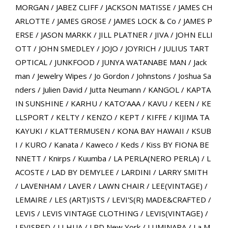
MORGAN
/
JABEZ CLIFF
/
JACKSON MATISSE
/
JAMES CH
ARLOTTE
/
JAMES GROSE
/
JAMES LOCK & Co
/
JAMES P
ERSE
/
JASON MARKK
/
JILL PLATNER
/
JIVA
/
JOHN ELLI
OTT
/
JOHN SMEDLEY
/
JOJO
/
JOYRICH
/
JULIUS TART
OPTICAL
/
JUNKFOOD
/
JUNYA WATANABE MAN
/
Jack
man
/
Jewelry Wipes
/
Jo Gordon
/
Johnstons
/
Joshua Sa
nders
/
Julien David
/
Jutta Neumann
/
KANGOL
/
KAPTA
IN SUNSHINE
/
KARHU
/
KATO’AAA
/
KAVU
/
KEEN
/
KE
LLSPORT
/
KELTY
/
KENZO
/
KEPT
/
KIFFE
/
KIJIMA TA
KAYUKI
/
KLATTERMUSEN
/
KONA BAY HAWAII
/
KSUB
I
/
KURO
/
Kanata
/
Kaweco
/
Keds
/
Kiss BY FIONA BE
NNETT
/
Knirps
/
Kuumba
/
LA PERLA(NERO PERLA)
/
L
ACOSTE
/
LAD BY DEMYLEE
/
LARDINI
/
LARRY SMITH
/
LAVENHAM
/
LAVER
/
LAWN CHAIR
/
LEE(VINTAGE)
/
LEMAIRE
/
LES (ART)ISTS
/
LEVI'S(R) MADE&CRAFTED
/
LEVIS
/
LEVIS VINTAGE CLOTHING
/
LEVIS(VINTAGE)
/
LEVISRED
/
LI HUA
/
LPD New York
/
LUMINARA
/
La M