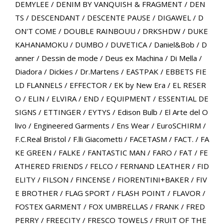
DEMYLEE
/
DENIM BY VANQUISH & FRAGMENT
/
DEN
TS
/
DESCENDANT
/
DESCENTE PAUSE
/
DIGAWEL
/
D
ON'T COME
/
DOUBLE RAINBOUU
/
DRKSHDW
/
DUKE
KAHANAMOKU
/
DUMBO
/
DUVETICA
/
Daniel&Bob
/
D
anner
/
Dessin de mode
/
Deus ex Machina
/
Di Mella
/
Diadora
/
Dickies
/
Dr.Martens
/
EASTPAK
/
EBBETS FIE
LD FLANNELS
/
EFFECTOR
/
EK by New Era
/
EL RESER
O
/
ELIN
/
ELVIRA
/
END
/
EQUIPMENT
/
ESSENTIAL DE
SIGNS
/
ETTINGER
/
EYTYS
/
Edison Bulb
/
El Arte del O
livo
/
Engineered Garments
/
Ens Wear
/
EuroSCHIRM
/
F.C.Real Bristol
/
F.lli Giacometti
/
FACETASM
/
FACT.
/
FA
KE GREEN
/
FALKE
/
FANTASTIC MAN
/
FARO
/
FAT
/
FE
ATHERED FRIENDS
/
FELCO
/
FERNAND LEATHER
/
FID
ELITY
/
FILSON
/
FINCENSE
/
FIORENTINI+BAKER
/
FIV
E BROTHER
/
FLAG SPORT
/
FLASH POINT
/
FLAVOR
/
FOSTEX GARMENT
/
FOX UMBRELLAS
/
FRANK
/
FRED
PERRY
/
FREECITY
/
FRESCO TOWELS
/
FRUIT OF THE