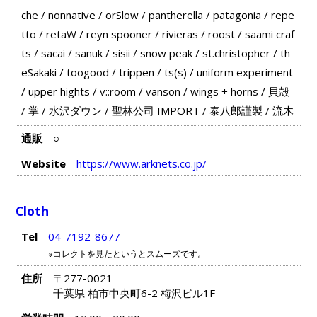
che
/
nonnative
/
orSlow
/
pantherella
/
patagonia
/
repe
tto
/
retaW
/
reyn spooner
/
rivieras
/
roost
/
saami craf
ts
/
sacai
/
sanuk
/
sisii
/
snow peak
/
st.christopher
/
th
eSakaki
/
toogood
/
trippen
/
ts(s)
/
uniform experiment
/
upper hights
/
v::room
/
vanson
/
wings + horns
/
貝殻
/
掌
/
水沢ダウン
/
聖林公司 IMPORT
/
泰八郎謹製
/
流木
通販
○
Website
https://www.arknets.co.jp/
Cloth
Tel
04-7192-8677
※コレクトを見たというとスムーズです。
住所
〒277-0021
千葉県 柏市中央町6-2 梅沢ビル1F