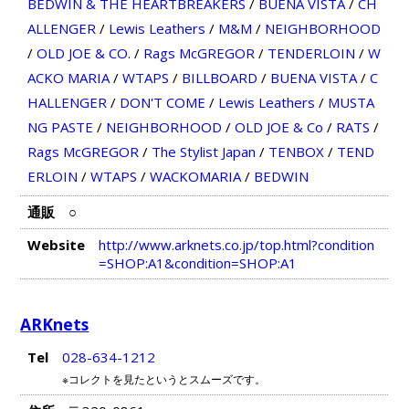
BEDWIN & THE HEARTBREAKERS
/
BUENA VISTA
/
CH
ALLENGER
/
Lewis Leathers
/
M&M
/
NEIGHBORHOOD
/
OLD JOE & CO.
/
Rags McGREGOR
/
TENDERLOIN
/
W
ACKO MARIA
/
WTAPS
/
BILLBOARD
/
BUENA VISTA
/
C
HALLENGER
/
DON'T COME
/
Lewis Leathers
/
MUSTA
NG PASTE
/
NEIGHBORHOOD
/
OLD JOE & Co
/
RATS
/
Rags McGREGOR
/
The Stylist Japan
/
TENBOX
/
TEND
ERLOIN
/
WTAPS
/
WACKOMARIA
/
BEDWIN
通販
○
Website
http://www.arknets.co.jp/top.html?condition
=SHOP:A1&condition=SHOP:A1
ARKnets
Tel
028-634-1212
※コレクトを見たというとスムーズです。