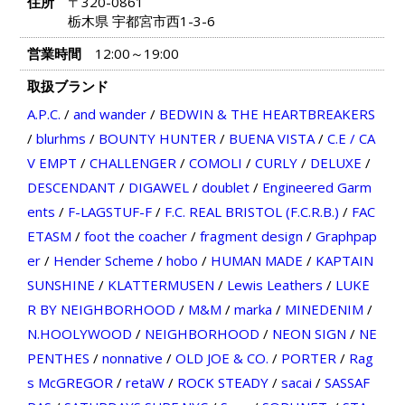
住所
〒320-0861
栃木県 宇都宮市西1-3-6
営業時間
12:00～19:00
取扱ブランド
A.P.C.
/
and wander
/
BEDWIN & THE HEARTBREAKERS
/
blurhms
/
BOUNTY HUNTER
/
BUENA VISTA
/
C.E / CA
V EMPT
/
CHALLENGER
/
COMOLI
/
CURLY
/
DELUXE
/
DESCENDANT
/
DIGAWEL
/
doublet
/
Engineered Garm
ents
/
F-LAGSTUF-F
/
F.C. REAL BRISTOL (F.C.R.B.)
/
FAC
ETASM
/
foot the coacher
/
fragment design
/
Graphpap
er
/
Hender Scheme
/
hobo
/
HUMAN MADE
/
KAPTAIN
SUNSHINE
/
KLATTERMUSEN
/
Lewis Leathers
/
LUKE
R BY NEIGHBORHOOD
/
M&M
/
marka
/
MINEDENIM
/
N.HOOLYWOOD
/
NEIGHBORHOOD
/
NEON SIGN
/
NE
PENTHES
/
nonnative
/
OLD JOE & CO.
/
PORTER
/
Rag
s McGREGOR
/
retaW
/
ROCK STEADY
/
sacai
/
SASSAF