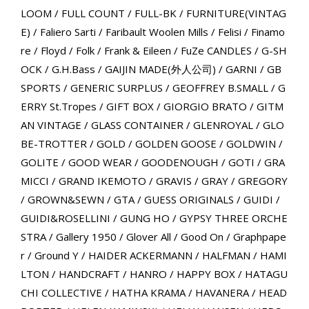
LOOM
/
FULL COUNT
/
FULL-BK
/
FURNITURE(VINTAG
E)
/
Faliero Sarti
/
Faribault Woolen Mills
/
Felisi
/
Finamo
re
/
Floyd
/
Folk
/
Frank & Eileen
/
FuZe CANDLES
/
G-SH
OCK
/
G.H.Bass
/
GAIJIN MADE(外人公司)
/
GARNI
/
GB
SPORTS
/
GENERIC SURPLUS
/
GEOFFREY B.SMALL
/
G
ERRY St.Tropes
/
GIFT BOX
/
GIORGIO BRATO
/
GITM
AN VINTAGE
/
GLASS CONTAINER
/
GLENROYAL
/
GLO
BE-TROTTER
/
GOLD
/
GOLDEN GOOSE
/
GOLDWIN
/
GOLITE
/
GOOD WEAR
/
GOODENOUGH
/
GOTI
/
GRA
MICCI
/
GRAND IKEMOTO
/
GRAVIS
/
GRAY
/
GREGORY
/
GROWN&SEWN
/
GTA
/
GUESS ORIGINALS
/
GUIDI
/
GUIDI&ROSELLINI
/
GUNG HO
/
GYPSY THREE ORCHE
STRA
/
Gallery 1950
/
Glover All
/
Good On
/
Graphpape
r
/
Ground Y
/
HAIDER ACKERMANN
/
HALFMAN
/
HAMI
LTON
/
HANDCRAFT
/
HANRO
/
HAPPY BOX
/
HATAGU
CHI COLLECTIVE
/
HATHA KRAMA
/
HAVANERA
/
HEAD