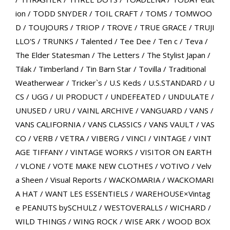
ion
/
TODD SNYDER
/
TOIL CRAFT
/
TOMS
/
TOMWOO
D
/
TOUJOURS
/
TRIOP
/
TROVE
/
TRUE GRACE
/
TRUJI
LLO'S
/
TRUNKS
/
Talented
/
Tee Dee
/
Ten c
/
Teva
/
The Elder Statesman
/
The Letters
/
The Stylist Japan
/
Tilak
/
Timberland
/
Tin Barn Star
/
Tovilla
/
Traditional
Weatherwear
/
Tricker`s
/
U.S Keds
/
U.S.STANDARD
/
U
CS
/
UGG
/
UI PRODUCT
/
UNDEFEATED
/
UNDULATE
/
UNUSED
/
URU
/
VAINL ARCHIVE
/
VANGUARD
/
VANS
/
VANS CALIFORNIA
/
VANS CLASSICS
/
VANS VAULT
/
VAS
CO
/
VERB
/
VETRA
/
VIBERG
/
VINCI
/
VINTAGE
/
VINT
AGE TIFFANY
/
VINTAGE WORKS
/
VISITOR ON EARTH
/
VLONE
/
VOTE MAKE NEW CLOTHES
/
VOTIVO
/
Velv
a Sheen
/
Visual Reports
/
WACKOMARIA
/
WACKOMARI
A HAT
/
WANT LES ESSENTIELS
/
WAREHOUSE×Vintag
e PEANUTS bySCHULZ
/
WESTOVERALLS
/
WICHARD
/
WILD THINGS
/
WING ROCK
/
WISE ARK
/
WOOD BOX