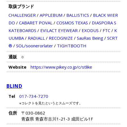
取扱ブランド
CHALLENGER
/
APPLEBUM
/
BALLISTICS
/
BLACK WIER
DO
/
CABARET POVAL
/
COSMOS TEXAS
/
DIASPORA S
KATEBOARDS
/
EVILACT EYEWEAR
/
EXODUS
/
FTC
/
K
UUMBA
/
RADIALL
/
RECOGNIZE
/
SauRas Being
/
SCRT
®
/
SOL/soonerorlater
/
TIGHTBOOTH
通販
○
Website
https://www.pikey.co.jp/c/stlike
BLIND
Tel
017-734-7270
※コレクトを見たというとスムーズです。
住所
〒030-0862
青森県 青森市古川1-21-3 成田ビル1F