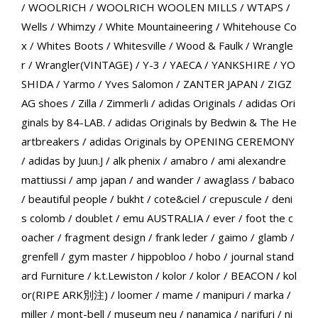
/
WOOLRICH
/
WOOLRICH WOOLEN MILLS
/
WTAPS
/
Wells
/
Whimzy
/
White Mountaineering
/
Whitehouse Co
x
/
Whites Boots
/
Whitesville
/
Wood & Faulk
/
Wrangle
r
/
Wrangler(VINTAGE)
/
Y-3
/
YAECA
/
YANKSHIRE
/
YO
SHIDA
/
Yarmo
/
Yves Salomon
/
ZANTER JAPAN
/
ZIGZ
AG shoes
/
Zilla
/
Zimmerli
/
adidas Originals
/
adidas Ori
ginals by 84-LAB.
/
adidas Originals by Bedwin & The He
artbreakers
/
adidas Originals by OPENING CEREMONY
/
adidas by Juun.J
/
alk phenix
/
amabro
/
ami alexandre
mattiussi
/
amp japan
/
and wander
/
awaglass
/
babaco
/
beautiful people
/
bukht
/
cote&ciel
/
crepuscule
/
deni
s colomb
/
doublet
/
emu AUSTRALIA
/
ever
/
foot the c
oacher
/
fragment design
/
frank leder
/
gaimo
/
glamb
/
grenfell
/
gym master
/
hippobloo
/
hobo
/
journal stand
ard Furniture
/
k.t.Lewiston
/
kolor
/
kolor / BEACON
/
kol
or(RIPE ARK別注)
/
loomer
/
mame
/
manipuri
/
marka
/
miller
/
mont-bell
/
museum neu
/
nanamica
/
narifuri
/
ni