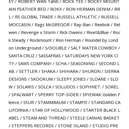
EY
/
ROBERT WAN Tahiti
/
ROCK TEE
/
ROCKY MOUNT
AIN FEATHER BED
/
ROKX
/
RON HERMAN DENIM
/
RR
L
/
RS GLOBAL TRADE
/
RUSSELL ATHLETIC
/
RUSSELL
MOCCASIN
/
Rags McGREGOR
/
Ray-Ban
/
Reebok
/
Rel
wen
/
Revenge x Storm
/
Rick Owens
/
Rivet&Blue
/
Roc
k Steady
/
Rockmount
/
Ron Herman
/
Roundel by Lond
on Underground
/
S/DOUBLE
/
SALT WATER COWBOY
/
SANTA CRUZ
/
SASSAFRAS
/
SATURDAYS NEW YORK CI
TY
/
SAWS COMPANY
/
SCHA
/
SEASONING
/
SECOND L
AB.
/
SETTLER
/
SHAKA
/
SHIHARA
/
SHURON
/
SIERRA
DESIGNS
/
SKOOKUM
/
SLEEPY JONES
/
SLOANE
/
SLO
W
/
SOLARIS
/
SOLCA
/
SOLUDOS
/
SOPHNET.
/
SOREL
/
SPALWART
/
SPERRY TOP-SIDER
/
SPIEWAK Golden F
leece
/
SSUR
/
STAMMBAUM
/
STAMPD
/
STANDARD CA
LIFORNIA
/
STAR OF HOLLYWOOD
/
STARTER BLACK L
ABEL
/
STEAM AND THREAD
/
STEELE CANVAS BASKET
/
STEPPERS RECORDS
/
STONE ISLAND
/
STUDIO PRE