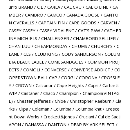
urro BRAND
/
C.E
/
CA4LA
/
CAL CRU
/
CAL O LINE
/
CA
MBER
/
CAMBRO
/
CAMCO
/
CANADA GOOSE
/
CANTO
N OVERALLS
/
CAPTAIN FIN
/
CARE GOODS
/
CARVEN
/
CASEY CASEY
/
CASEY VIDALENC
/
CAT'S PAW
/
CATHER
INE MICHIELS
/
CHALLENGER
/
CHAMBORD SELLIER
/
CHAN LUU
/
CHEAPMONDAY
/
CHUMS
/
CHURCH’S
/
C
LANE
/
CLS
/
CLUB KING
/
CODY SANDERSON
/
COLUM
BIA BLACK LABEL
/
COMESANDGOES
/
COMMON PROJ
ECTS
/
COMOLI
/
CONVERSE
/
CONVERSE ADDICT
/
CO
OPERSTOWN BALL CAP
/
CORGI
/
CORONA
/
CROSSLE
Y
/
CROWN
/
Calzanor
/
Cape Heights
/
Capri
/
Carhartt
WIP
/
Castaner
/
Chaco
/
Champion
/
Champion(VINTAG
E)
/
Chester Jefferies
/
Chloe
/
Christopher Raeburn
/
Cla
rks
/
Clipa
/
Coleman
/
Columbia
/
Columbia knit
/
Cresce
nt Down Works
/
Crockett&Jones
/
Cruciani
/
Cul de Sac J
APON
/
DANASSA
/
DANTON
/
DEAR BY ARK SELECT
/