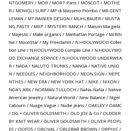
NTGOMERY
/
MOR
/
MORT Paris
/
MOSCOT
/
MOTHE
R
/
MOWGLI SURF
/
MP di Massimo Piombo
/
MR.GENT
LEMAN
/
MT.RAINIER DESIGN
/
MUHLBAUER
/
MUSTA
NG PASTE
/
MXP
/
MYSTERY RANCH
/
Maison Margiela
/
Majestic
/
Malie organics
/
Manhattan Portage
/
McRitc
hie
/
MoonStar
/
My Freedamn!
/
N.HOOLYWOOD Collec
tion Line
/
N.HOOLYWOOD Compile Line
/
N.HOOLYWO
OD EXCHANGE SERVICE
/
N.HOOLYWOOD UNDERWEA
R
/
NADA
/
NALUTO TRUNKS
/
NANGA
/
NATIVE UNIO
N
/
NEEDLES
/
NEIGHBORHOOD
/
NEON SIGN
/
NEPE
NTHES
/
NEW ERA
/
NEW YORK HAT
/
NIKE
/
NIXON
/
NOA’S ARK
/
NORMAN TULLOCH
/
NaNa-NaNa
/
Native
American Jewelry
/
Natural World
/
New Balance
/
Nigel
Cabourn
/
Nuage Vague
/
Nudie jeans
/
OAKLEY
/
OAMC
/
OG × OLIVER GOLDSMITH
/
OLD JOE & Co
/
OLDDER
BY KNIT WEAR
/
OLIVER GOLDSMITH
/
OLIVER PEOPL
ES
/
OOFOS
/
ORCIVAL
/
ORLEBAR BROWN
/
ORPHIC
/