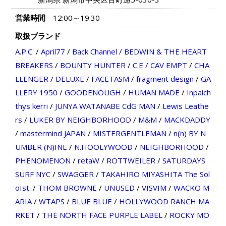
営業時間
12:00～19:30
取扱ブランド
A.P.C.
/
April77
/
Back Channel
/
BEDWIN & THE HEART
BREAKERS
/
BOUNTY HUNTER
/
C.E / CAV EMPT
/
CHA
LLENGER
/
DELUXE
/
FACETASM
/
fragment design
/
GA
LLERY 1950
/
GOODENOUGH
/
HUMAN MADE
/
Inpaich
thys kerri
/
JUNYA WATANABE CdG MAN
/
Lewis Leathe
rs
/
LUKER BY NEIGHBORHOOD
/
M&M
/
MACKDADDY
/
mastermind JAPAN
/
MISTERGENTLEMAN
/
n(n) BY N
UMBER (N)INE
/
N.HOOLYWOOD
/
NEIGHBORHOOD
/
PHENOMENON
/
retaW
/
ROTTWEILER
/
SATURDAYS
SURF NYC
/
SWAGGER
/
TAKAHIRO MIYASHITA The Sol
oIst.
/
THOM BROWNE
/
UNUSED
/
VISVIM
/
WACKO M
ARIA
/
WTAPS
/
BLUE BLUE
/
HOLLYWOOD RANCH MA
RKET
/
THE NORTH FACE PURPLE LABEL
/
ROCKY MO