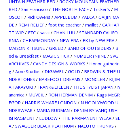
UNTAIN FEATHER BED
/
ROCKY MOUNTAIN FEATHER
BED
/
San Francisco
/
THE NORTH FACE
/
Tricker's
/
M
OSCOT
/
Rick Owens
/
APPLEBUM
/
YAECA
/
GAIJIN MA
DE
/
REMI RELIEF
/
foot the coacher
/
maillot
/
CARHAR
TT WIP
/
FTC
/
sacai
/
CHAN LUU
/
STANDARD CALIFO
RNIA
/
CHEAPMONDAY
/
NEW ERA
/
EK by NEW ERA
/
MAISON KITSUNE
/
GREED
/
BAND OF OUTSIDERS
/
B
ed & Breakfast
/
MAGIC STICK
/
NUMBER (N)INE
/
SVG
ARCHIVES
/
CANDY DESIGN & WORKS
/
Honor gatherin
g
/
Acne Studios
/
DIGAWEL
/
GOLD
/
BEDWIN & THE U
NDERTONES
/
BAREFOOT DREAMS
/
MONCLER
/
KIJIM
A TAKAYUKI
/
FRANK&EILEEN
/
THE STYLIST JAPAN
/
n
anamica
/
MUVEIL
/
RON HERMAN DENIM
/
Rags McGR
EGOR
/
HARRIS WHARF LONDON
/
N.HOOLYWOOD U
NDERWEAR
/
MARIA RUDMAN
/
DENIM BY VANQIUSH
&FRAGMENT
/
LUDLOW
/
THE PARMANENT WEAR
/
SE
A
/
SWAGGER BLACK PLATINUM
/
NALUTO TRUNKS
/