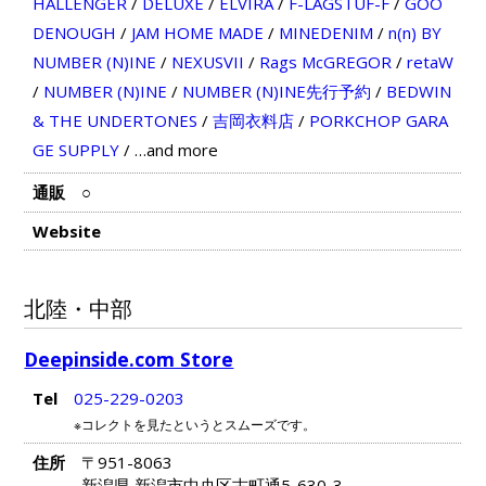
HALLENGER
/
DELUXE
/
ELVIRA
/
F-LAGSTUF-F
/
GOO
DENOUGH
/
JAM HOME MADE
/
MINEDENIM
/
n(n) BY
NUMBER (N)INE
/
NEXUSVII
/
Rags McGREGOR
/
retaW
/
NUMBER (N)INE
/
NUMBER (N)INE先行予約
/
BEDWIN
& THE UNDERTONES
/
吉岡衣料店
/
PORKCHOP GARA
GE SUPPLY
/
…and more
通販
○
Website
北陸・中部
Deepinside.com Store
Tel
025-229-0203
※コレクトを見たというとスムーズです。
住所
〒951-8063
新潟県 新潟市中央区古町通5-630-3