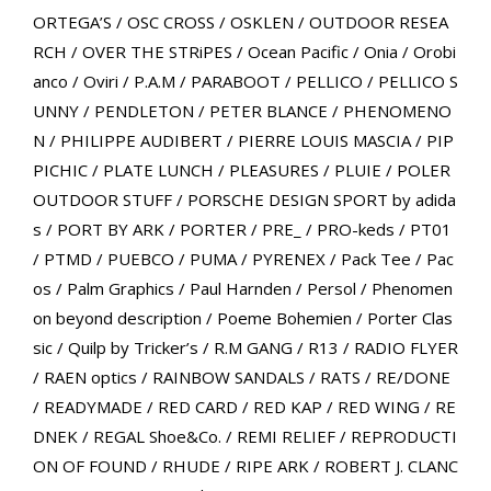
ORTEGA’S
/
OSC CROSS
/
OSKLEN
/
OUTDOOR RESEA
RCH
/
OVER THE STRiPES
/
Ocean Pacific
/
Onia
/
Orobi
anco
/
Oviri
/
P.A.M
/
PARABOOT
/
PELLICO
/
PELLICO S
UNNY
/
PENDLETON
/
PETER BLANCE
/
PHENOMENO
N
/
PHILIPPE AUDIBERT
/
PIERRE LOUIS MASCIA
/
PIP
PICHIC
/
PLATE LUNCH
/
PLEASURES
/
PLUIE
/
POLER
OUTDOOR STUFF
/
PORSCHE DESIGN SPORT by adida
s
/
PORT BY ARK
/
PORTER
/
PRE_
/
PRO-keds
/
PT01
/
PTMD
/
PUEBCO
/
PUMA
/
PYRENEX
/
Pack Tee
/
Pac
os
/
Palm Graphics
/
Paul Harnden
/
Persol
/
Phenomen
on beyond description
/
Poeme Bohemien
/
Porter Clas
sic
/
Quilp by Tricker’s
/
R.M GANG
/
R13
/
RADIO FLYER
/
RAEN optics
/
RAINBOW SANDALS
/
RATS
/
RE/DONE
/
READYMADE
/
RED CARD
/
RED KAP
/
RED WING
/
RE
DNEK
/
REGAL Shoe&Co.
/
REMI RELIEF
/
REPRODUCTI
ON OF FOUND
/
RHUDE
/
RIPE ARK
/
ROBERT J. CLANC