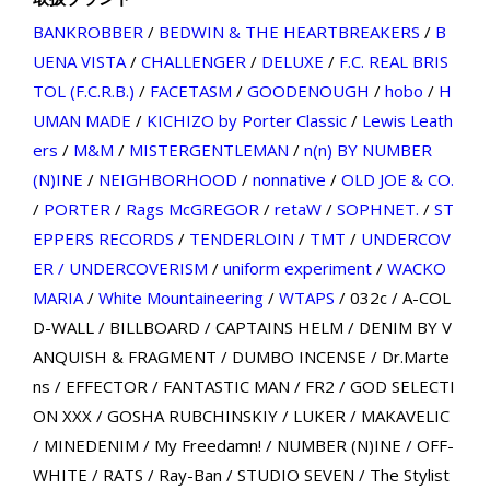
BANKROBBER
/
BEDWIN & THE HEARTBREAKERS
/
B
UENA VISTA
/
CHALLENGER
/
DELUXE
/
F.C. REAL BRIS
TOL (F.C.R.B.)
/
FACETASM
/
GOODENOUGH
/
hobo
/
H
UMAN MADE
/
KICHIZO by Porter Classic
/
Lewis Leath
ers
/
M&M
/
MISTERGENTLEMAN
/
n(n) BY NUMBER
(N)INE
/
NEIGHBORHOOD
/
nonnative
/
OLD JOE & CO.
/
PORTER
/
Rags McGREGOR
/
retaW
/
SOPHNET.
/
ST
EPPERS RECORDS
/
TENDERLOIN
/
TMT
/
UNDERCOV
ER / UNDERCOVERISM
/
uniform experiment
/
WACKO
MARIA
/
White Mountaineering
/
WTAPS
/
032c
/
A-COL
D-WALL
/
BILLBOARD
/
CAPTAINS HELM
/
DENIM BY V
ANQUISH & FRAGMENT
/
DUMBO INCENSE
/
Dr.Marte
ns
/
EFFECTOR
/
FANTASTIC MAN
/
FR2
/
GOD SELECTI
ON XXX
/
GOSHA RUBCHINSKIY
/
LUKER
/
MAKAVELIC
/
MINEDENIM
/
My Freedamn!
/
NUMBER (N)INE
/
OFF-
WHITE
/
RATS
/
Ray-Ban
/
STUDIO SEVEN
/
The Stylist