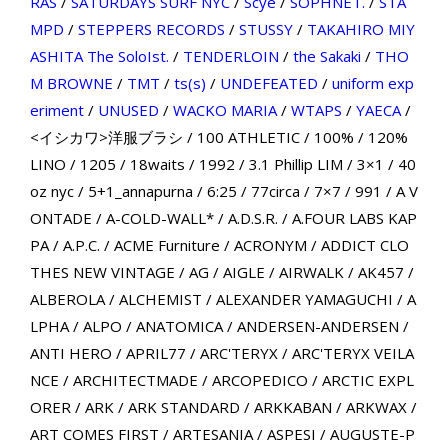
RAS
/
SATURDAYS SURF NYC
/
Scye
/
SOPHNET.
/
STA
MPD
/
STEPPERS RECORDS
/
STUSSY
/
TAKAHIRO MIY
ASHITA The SoloIst.
/
TENDERLOIN
/
the Sakaki
/
THO
M BROWNE
/
TMT
/
ts(s)
/
UNDEFEATED
/
uniform exp
eriment
/
UNUSED
/
WACKO MARIA
/
WTAPS
/
YAECA
/
<イシカワ>洋服ブラシ
/
100 ATHLETIC
/
100%
/
120%
LINO
/
1205
/
18waits
/
1992
/
3.1 Phillip LIM
/
3×1
/
40
oz nyc
/
5+1_annapurna
/
6:25
/
77circa
/
7×7
/
991
/
A V
ONTADE
/
A-COLD-WALL*
/
A.D.S.R.
/
A.FOUR LABS KAP
PA
/
A.P.C.
/
ACME Furniture
/
ACRONYM
/
ADDICT CLO
THES NEW VINTAGE
/
AG
/
AIGLE
/
AIRWALK
/
AK457
/
ALBEROLA
/
ALCHEMIST
/
ALEXANDER YAMAGUCHI
/
A
LPHA
/
ALPO
/
ANATOMICA
/
ANDERSEN-ANDERSEN
/
ANTI HERO
/
APRIL77
/
ARC'TERYX
/
ARC'TERYX VEILA
NCE
/
ARCHITECTMADE
/
ARCOPEDICO
/
ARCTIC EXPL
ORER
/
ARK
/
ARK STANDARD
/
ARKKABAN
/
ARKWAX
/
ART COMES FIRST
/
ARTESANIA
/
ASPESI
/
AUGUSTE-P