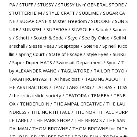
PA
/
STUFF
/
STUSSY
/
STUSSY Livin' GENERAL STORE
/
STUTTERHEIM
/
STYLE CRAFT
/
SUBLIME
/
SUGAR CA
NE
/
SUGAR CANE X Mister Freedom
/
SUICOKE
/
SUN S
URF
/
SUNSPEL
/
SUPERGA
/
SUVSOLE
/
Sabah
/
Sander
s
/
Schott
/
Scotch & Soda
/
Scye
/
See By Chloe
/
Seil M
arschall
/
Sieste Peau
/
Soaptopia
/
Soierie
/
Spinelli Kilco
llin
/
Spring Court
/
State of Escape
/
Style Eyes
/
SunKu
/
Super Duper HATS
/
Swimsuit Department
/
Sync.
/
T
by ALEXANDER WANG
/
TAGLIATORE
/
TAILOR TOYO
/
TAKAHIROMIYASHITATheSoloist.
/
TALKING ABOUT T
HE ABSTRACTION
/
TAN
/
TANGTANG
/
TATRAS
/
TCSS
/ the critical slide society
/
TEATORA
/
TEMBEA
/
TENB
OX
/
TENDERLOIN
/
THE AMPAL CREATIVE
/
THE LAU
NDRESS
/
THE NORTH FACE
/
THE NORTH FACE PURP
LE LABEL
/
THE PARK SHOP
/
THE RERACS
/
THE SAN
DALMAN
/
THOM BROWNE
/
THOM BROWNE for DITA
/
THRASHER
/
THREE DOTS
/
TOADLENA
/
TODAY edit