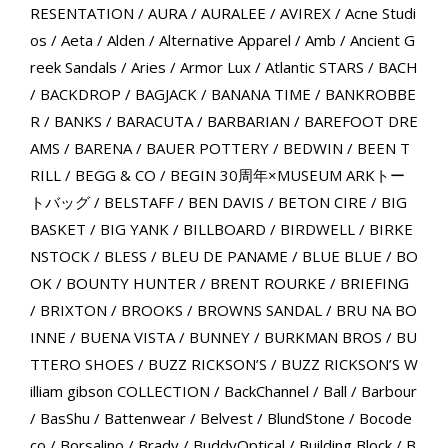
RESENTATION
/
AURA
/
AURALEE
/
AVIREX
/
Acne Studi
os
/
Aeta
/
Alden
/
Alternative Apparel
/
Amb
/
Ancient G
reek Sandals
/
Aries
/
Armor Lux
/
Atlantic STARS
/
BACH
/
BACKDROP
/
BAGJACK
/
BANANA TIME
/
BANKROBBE
R
/
BANKS
/
BARACUTA
/
BARBARIAN
/
BAREFOOT DRE
AMS
/
BARENA
/
BAUER POTTERY
/
BEDWIN
/
BEEN T
RILL
/
BEGG & CO
/
BEGIN 30周年×MUSEUM ARKトー
トバッグ
/
BELSTAFF
/
BEN DAVIS
/
BETON CIRE
/
BIG
BASKET
/
BIG YANK
/
BILLBOARD
/
BIRDWELL
/
BIRKE
NSTOCK
/
BLESS
/
BLEU DE PANAME
/
BLUE BLUE
/
BO
OK
/
BOUNTY HUNTER
/
BRENT ROURKE
/
BRIEFING
/
BRIXTON
/
BROOKS
/
BROWNS SANDAL
/
BRU NA BO
INNE
/
BUENA VISTA
/
BUNNEY
/
BURKMAN BROS
/
BU
TTERO SHOES
/
BUZZ RICKSON’S
/
BUZZ RICKSON’S W
illiam gibson COLLECTION
/
BackChannel
/
Ball
/
Barbour
/
BasShu
/
Battenwear
/
Belvest
/
BlundStone
/
Bocode
co
/
Borsalino
/
Brady
/
BuddyOptical
/
Building Block
/
B