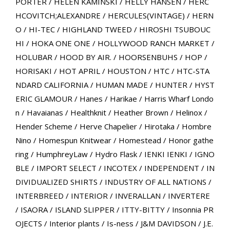
PORTER
/
HELEN KAMINSKI
/
HELLY HANSEN
/
HERC
HCOVITCH;ALEXANDRE
/
HERCULES(VINTAGE)
/
HERN
O
/
HI-TEC
/
HIGHLAND TWEED
/
HIROSHI TSUBOUC
HI
/
HOKA ONE ONE
/
HOLLYWOOD RANCH MARKET
/
HOLUBAR
/
HOOD BY AIR.
/
HOORSENBUHS
/
HOP
/
HORISAKI
/
HOT APRIL
/
HOUSTON
/
HTC
/
HTC-STA
NDARD CALIFORNIA
/
HUMAN MADE
/
HUNTER
/
HYST
ERIC GLAMOUR
/
Hanes
/
Harikae
/
Harris Wharf Londo
n
/
Havaianas
/
Healthknit
/
Heather Brown
/
Helinox
/
Hender Scheme
/
Herve Chapelier
/
Hirotaka
/
Hombre
Nino
/
Homespun Knitwear
/
Homestead
/
Honor gathe
ring
/
HumphreyLaw
/
Hydro Flask
/
IENKI IENKI
/
IGNO
BLE
/
IMPORT SELECT
/
INCOTEX
/
INDEPENDENT
/
IN
DIVIDUALIZED SHIRTS
/
INDUSTRY OF ALL NATIONS
/
INTERBREED
/
INTERIOR
/
INVERALLAN
/
INVERTERE
/
ISAORA
/
ISLAND SLIPPER
/
ITTY-BITTY
/
Insonnia PR
OJECTS
/
Interior plants
/
Is-ness
/
J&M DAVIDSON
/
J.E.