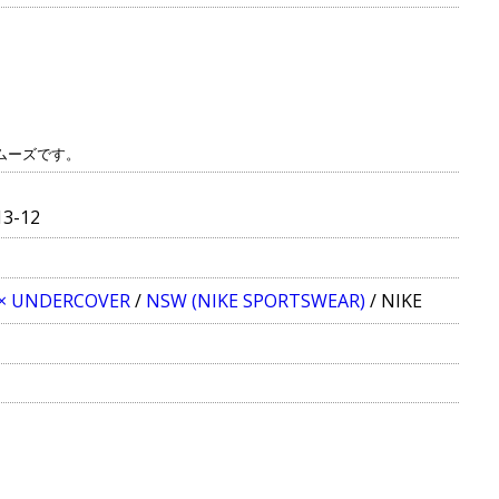
ムーズです。
3-12
× UNDERCOVER
/
NSW (NIKE SPORTSWEAR)
/
NIKE