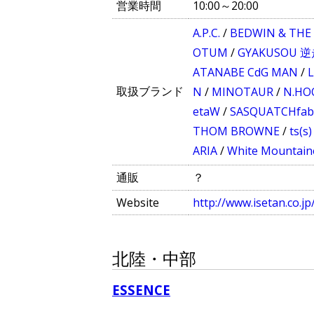
営業時間
10:00～20:00
A.P.C.
/
BEDWIN & THE
OTUM
/
GYAKUSOU 逆走
ATANABE CdG MAN
/
取扱ブランド
N
/
MINOTAUR
/
N.H
etaW
/
SASQUATCHfabr
THOM BROWNE
/
ts(s)
ARIA
/
White Mountain
通販
？
Website
http://www.isetan.co.jp
北陸・中部
ESSENCE