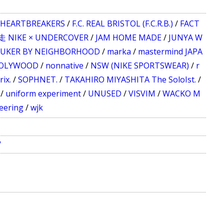
 HEARTBREAKERS
/
F.C. REAL BRISTOL (F.C.R.B.)
/
FACT
 NIKE × UNDERCOVER
/
JAM HOME MADE
/
JUNYA W
LUKER BY NEIGHBORHOOD
/
marka
/
mastermind JAPA
OOLYWOOD
/
nonnative
/
NSW (NIKE SPORTSWEAR)
/
r
ix.
/
SOPHNET.
/
TAKAHIRO MIYASHITA The SoloIst.
/
/
uniform experiment
/
UNUSED
/
VISVIM
/
WACKO M
eering
/
wjk
/