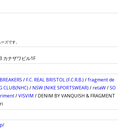
ムーズです。
23 カナザワビル1F
TBREAKERS
/
F.C. REAL BRISTOL (F.C.R.B.)
/
fragment de
G CLUB(NHC)
/
NSW (NIKE SPORTSWEAR)
/
retaW
/
SO
eriment
/
VISVIM
/
DENIM BY VANQUISH & FRAGMENT
ri
jp/