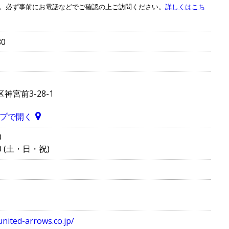
。必ず事前にお電話などでご確認の上ご訪問ください。
詳しくはこち
80
神宮前3-28-1
マップで開く
0
00 (土・日・祝)
united-arrows.co.jp/