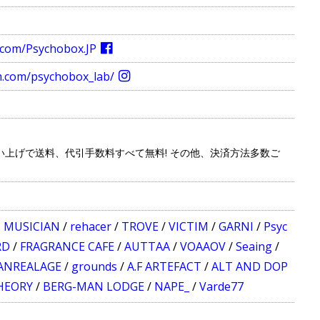
.com/Psychobox.JP
m.com/psychobox_lab/
お買い上げで送料、代引手数料すべて無料! その他、決済方法多数ご
 MUSICIAN
/
rehacer
/
TROVE
/
VICTIM
/
GARNI
/
Psyc
RD
/
FRAGRANCE CAFE
/
AUTTAA
/
VOAAOV
/
Seaing
/
ANREALAGE
/
grounds
/
A.F ARTEFACT
/
ALT AND DOP
HEORY
/
BERG-MAN LODGE
/
NAPE_
/
Varde77