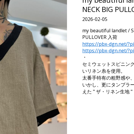
NECK BIG PUL
2026-02-05
my beautiful landlet 
PULLOVER 入荷
https://pbx-dgn.net/?
https://pbx-dgn.net/?
・
セミウェットスピニン
いリネン糸を使用。
太番手特有の粗野感や
いかし、更にタンブラ
えた " ザ・リネン生地 