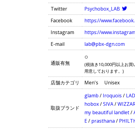
Twitter
Psychobox_LAB
Facebook
https://www.facebook
Instagram
https://www.instagra
E-mail
lab@pbx-dgn.com
○
通販有無
(税抜き10,000円以上
用意しております。)
店舗カテゴリ
Men's
Unisex
glamb
/
Iroquois
/
LAD
hobox
/
SIVA
/
WIZZA
取扱ブランド
my beautiful landlet
/
E
/
prasthana
/
PHILT