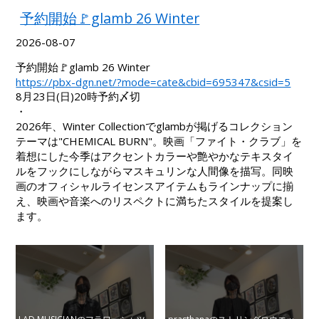
予約開始🚩glamb 26 Winter
2026-08-07
予約開始🚩glamb 26 Winter
https://pbx-dgn.net/?mode=cate&cbid=695347&csid=5
8月23日(日)20時予約〆切
・
2026年、Winter Collectionでglambが掲げるコレクション
テーマは"CHEMICAL BURN"。映画「ファイト・クラブ」を
着想にした今季はアクセントカラーや艶やかなテキスタイ
ルをフックにしながらマスキュリンな人間像を描写。同映
画のオフィシャルライセンスアイテムもラインナップに揃
え、映画や音楽へのリスペクトに満ちたスタイルを提案し
ます。