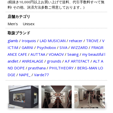
(税抜き10,000円以上お買い上げで送料、代引手数料すべて無
料! その他、決済方法多数ご用意しております。)
店舗カテゴリ
Men's
Unisex
取扱ブランド
glamb
/
Iroquois
/
LAD MUSICIAN
/
rehacer
/
TROVE
/
V
ICTIM
/
GARNI
/
Psychobox
/
SIVA
/
WIZZARD
/
FRAGR
ANCE CAFE
/
AUTTAA
/
VOAAOV
/
Seaing
/
my beautiful l
andlet
/
ANREALAGE
/
grounds
/
A.F ARTEFACT
/
ALT A
ND DOPE
/
prasthana
/
PHILTHEORY
/
BERG-MAN LO
DGE
/
NAPE_
/
Varde77