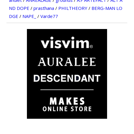
andlet
/
ANREALAGE
/
grounds
/
A.F ARTEFACT
/
ALT A
ND DOPE
/
prasthana
/
PHILTHEORY
/
BERG-MAN LO
DGE
/
NAPE_
/
Varde77