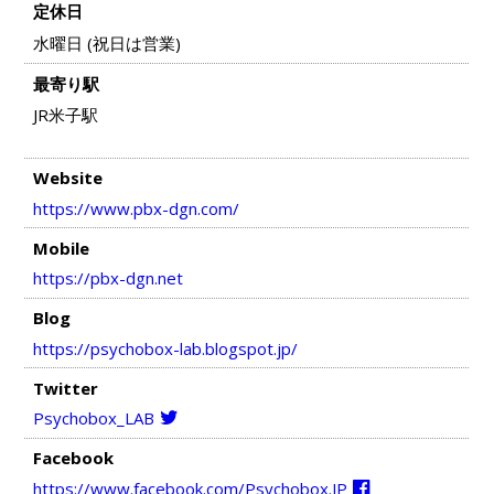
定休日
水曜日 (祝日は営業)
最寄り駅
JR米子駅
Website
https://www.pbx-dgn.com/
Mobile
https://pbx-dgn.net
Blog
https://psychobox-lab.blogspot.jp/
Twitter
Psychobox_LAB
Facebook
https://www.facebook.com/Psychobox.JP