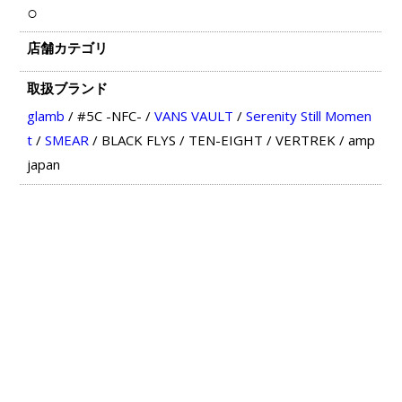
○
店舗カテゴリ
取扱ブランド
glamb
/
#5C -NFC-
/
VANS VAULT
/
Serenity Still Momen
t
/
SMEAR
/
BLACK FLYS
/
TEN-EIGHT
/
VERTREK
/
amp
japan