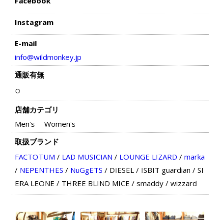
Facebook
Instagram
E-mail
info@wildmonkey.jp
通販有無
○
店舗カテゴリ
Men's
Women's
取扱ブランド
FACTOTUM
/
LAD MUSICIAN
/
LOUNGE LIZARD
/
marka
/
NEPENTHES
/
NuGgETS
/
DIESEL
/
ISBIT guardian
/
SI
ERA LEONE
/
THREE BLIND MICE
/
smaddy
/
wizzard