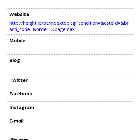
Website
http://height.jp/pc/indextop.cgi?condition=&cateId=&br
and_code=&order=&pagemax=
Mobile
Blog
Twitter
Facebook
Instagram
E-mail