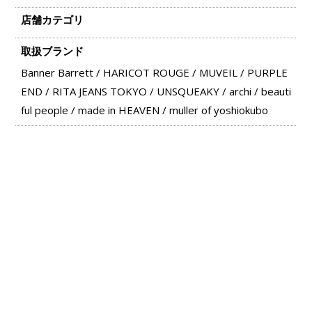
店舗カテゴリ
取扱ブランド
Banner Barrett
/
HARICOT ROUGE
/
MUVEIL
/
PURPLE
END
/
RITA JEANS TOKYO
/
UNSQUEAKY
/
archi
/
beauti
ful people
/
made in HEAVEN
/
muller of yoshiokubo