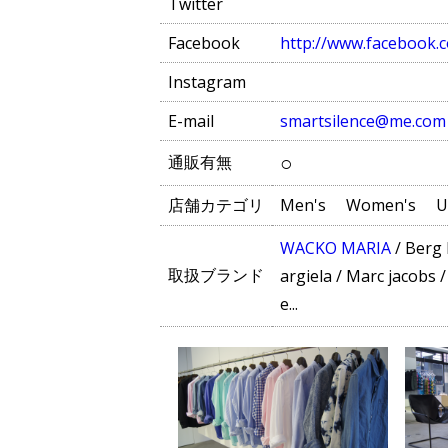
Twitter
Facebook
http://www.facebook.
Instagram
E-mail
smartsilence@me.com
○
通販有無
店舗カテゴリ
Men's
Women's
U
WACKO MARIA
/
Berg 
取扱ブランド
argiela
/
Marc jacobs
e...