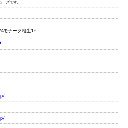
ムーズです。
24モナーク相生1F
jp/
jp/