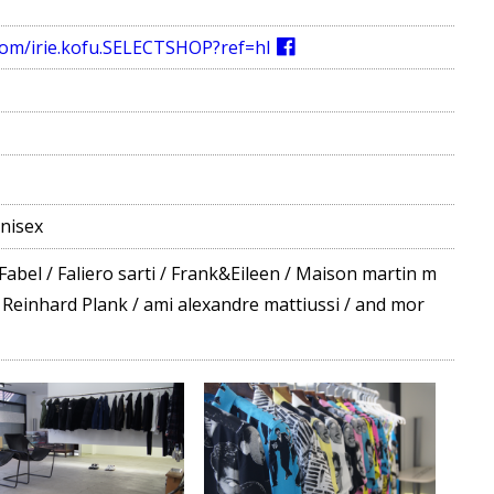
com/irie.kofu.SELECTSHOP?ref=hl
nisex
Fabel
/
Faliero sarti
/
Frank&Eileen
/
Maison martin m
/
Reinhard Plank
/
ami alexandre mattiussi
/
and mor