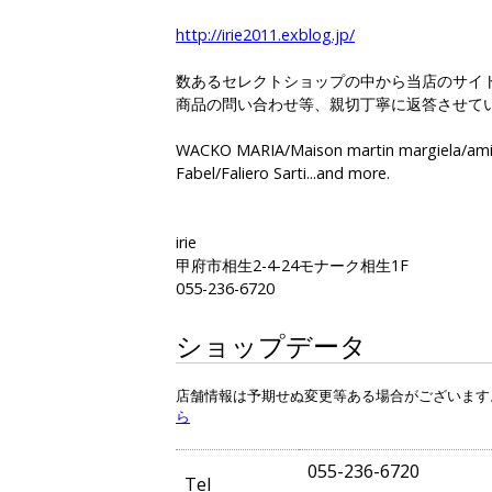
http://irie2011.exblog.jp/
数あるセレクトショップの中から当店のサイ
商品の問い合わせ等、親切丁寧に返答させて
WACKO MARIA/Maison martin margiela/ami 
Fabel/Faliero Sarti...and more.
irie
甲府市相生2-4-24モナーク相生1F
055-236-6720
ショップデータ
店舗情報は予期せぬ変更等ある場合がございます
ら
055-236-6720
Tel