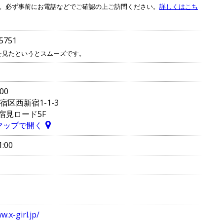
。必ず事前にお電話などでご確認の上ご訪問ください。
詳しくはこち
5751
を見たというとスムーズです。
00
宿区西新宿1-1-3
宿見ロード5F
e マップで開く
1:00
w.x-girl.jp/