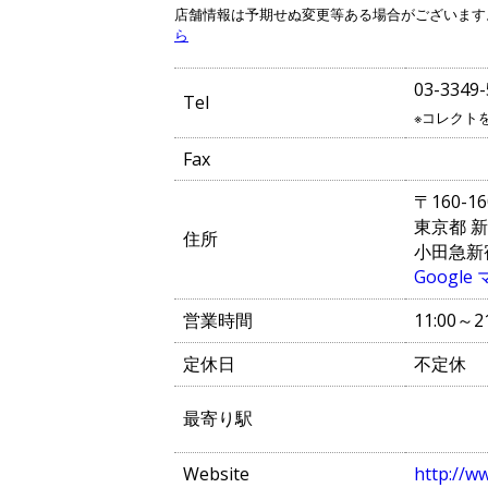
店舗情報は予期せぬ変更等ある場合がございます
ら
03-3349-
Tel
※コレクト
Fax
〒160-16
東京都 新
住所
小田急新
Googl
営業時間
11:00～2
定休日
不定休
最寄り駅
Website
http://ww