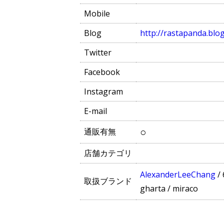
Mobile
Blog
http://rastapanda.blog
Twitter
Facebook
Instagram
E-mail
○
通販有無
店舗カテゴリ
AlexanderLeeChang
/
取扱ブランド
gharta
/
miraco