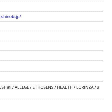
.shinobi.jp/
6SHiKi
/
ALLEGE
/
ETHOSENS
/
HEALTH
/
LORINZA
/
a