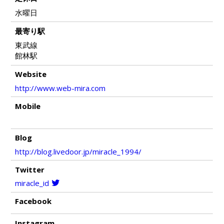
水曜日
最寄り駅
東武線
館林駅
Website
http://www.web-mira.com
Mobile
Blog
http://blog.livedoor.jp/miracle_1994/
Twitter
miracle_id
Facebook
Instagram