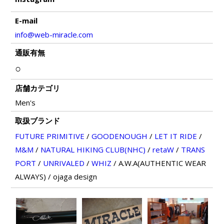
E-mail
info@web-miracle.com
通販有無
○
店舗カテゴリ
Men's
取扱ブランド
FUTURE PRIMITIVE
/
GOODENOUGH
/
LET IT RIDE
/
M&M
/
NATURAL HIKING CLUB(NHC)
/
retaW
/
TRANS
PORT
/
UNRIVALED
/
WHIZ
/
A.W.A(AUTHENTIC WEAR
ALWAYS)
/
ojaga design