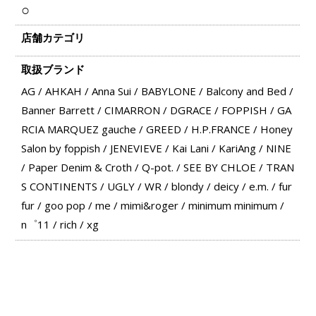
○
店舗カテゴリ
取扱ブランド
AG
/
AHKAH
/
Anna Sui
/
BABYLONE
/
Balcony and Bed
/
Banner Barrett
/
CIMARRON
/
DGRACE
/
FOPPISH
/
GA
RCIA MARQUEZ gauche
/
GREED
/
H.P.FRANCE
/
Honey
Salon by foppish
/
JENEVIEVE
/
Kai Lani
/
KariAng
/
NINE
/
Paper Denim & Croth
/
Q-pot.
/
SEE BY CHLOE
/
TRAN
S CONTINENTS
/
UGLY
/
WR
/
blondy
/
deicy
/
e.m.
/
fur
fur
/
goo pop
/
me
/
mimi&roger
/
minimum minimum
/
n゜11
/
rich
/
xg