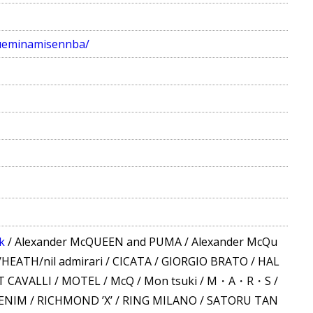
gueminamisennba/
k
/
Alexander McQUEEN and PUMA
/
Alexander McQu
EATH/nil admirari
/
CICATA
/
GIORGIO BRATO
/
HAL
T CAVALLI
/
MOTEL
/
McQ
/
Mon tsuki
/
M・A・R・S
/
ENIM
/
RICHMOND ’X’
/
RING MILANO
/
SATORU TAN