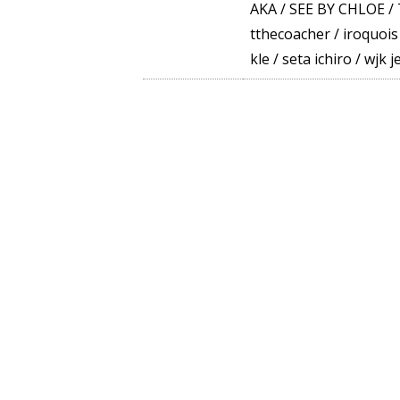
AKA
/
SEE BY CHLOE
/
tthecoacher
/
iroquois
kle
/
seta ichiro
/
wjk j