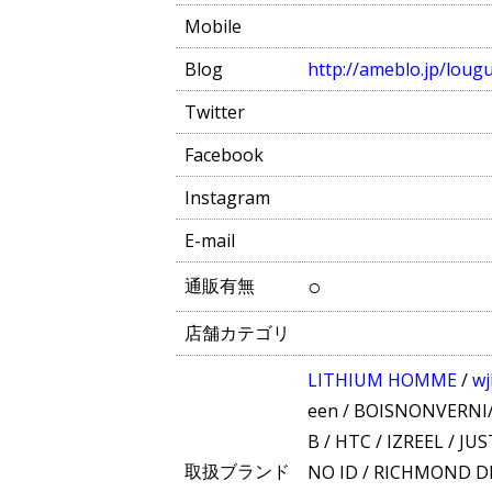
Mobile
Blog
http://ameblo.jp/lou
Twitter
Facebook
Instagram
E-mail
○
通販有無
店舗カテゴリ
LITHIUM HOMME
/
wj
een
/
BOISNONVERNI/H
B
/
HTC
/
IZREEL
/
JUS
取扱ブランド
NO ID
/
RICHMOND D