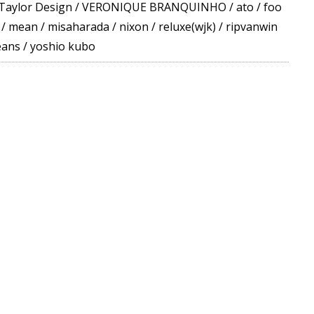
Taylor Design
/
VERONIQUE BRANQUINHO
/
ato
/
foo
/
mean
/
misaharada
/
nixon
/
reluxe(wjk)
/
ripvanwin
eans
/
yoshio kubo