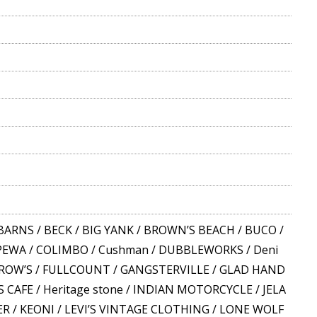
BARNS
/
BECK
/
BIG YANK
/
BROWN’S BEACH
/
BUCO
/
PEWA
/
COLIMBO
/
Cushman
/
DUBBLEWORKS
/
Deni
RROW’S
/
FULLCOUNT
/
GANGSTERVILLE
/
GLAD HAND
S CAFE
/
Heritage stone
/
INDIAN MOTORCYCLE
/
JELA
ER
/
KEONI
/
LEVI’S VINTAGE CLOTHING
/
LONE WOLF