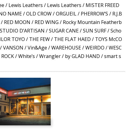
ee
/
Lewis Leathers
/
Lewis Leathers
/
MISTER FREED
NO NAME
/
OLD CROW
/
ORGUEIL
/
PHERROW’S
/
R.J.B
/
RED MOON
/
RED WING
/
Rocky Mountain Featherb
STUDIO D’ARTISAN
/
SUGAR CANE
/
SUN SURF
/
Scho
ILOR TOYO
/
THE FEW
/
THE FLAT HAED
/
TOYS McCO
/
VANSON
/
Vin&Age
/
WAREHOUSE
/
WEIRDO
/
WESC
 ROCK
/
White’s
/
Wrangler
/
by GLAD HAND
/
smart s