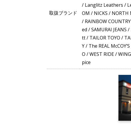
/
Langlitz Leathers
/
L
取扱ブランド
OM
/
NICKS
/
NORTH 
/
RAINBOW COUNTRY
ed
/
SAMURAI JEANS
/
tt
/
TAILOR TOYO
/
TA
Y
/
The REAL McCOY’S
O
/
WEST RIDE
/
WING
pice