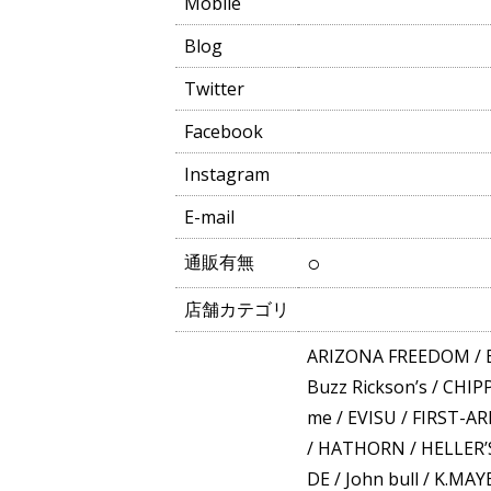
Mobile
Blog
Twitter
Facebook
Instagram
E-mail
○
通販有無
店舗カテゴリ
ARIZONA FREEDOM
/
Buzz Rickson’s
/
CHIP
me
/
EVISU
/
FIRST-A
/
HATHORN
/
HELLER’
DE
/
John bull
/
K.MAY