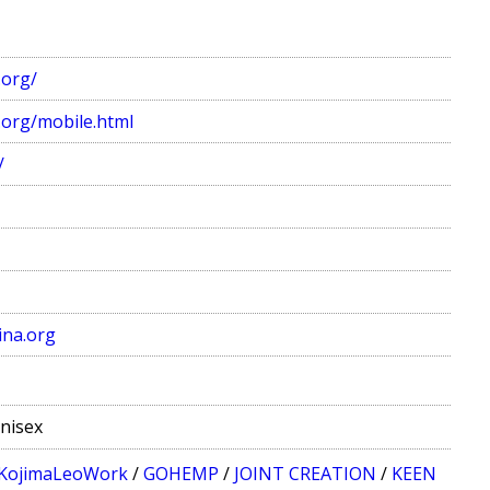
.org/
.org/mobile.html
/
ina.org
nisex
KojimaLeoWork
/
GOHEMP
/
JOINT CREATION
/
KEEN