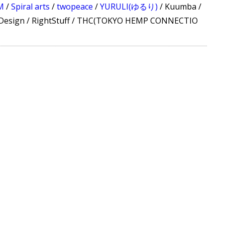
M
/
Spiral arts
/
twopeace
/
YURULI(ゆるり)
/
Kuumba
/
Design
/
RightStuff
/
THC(TOKYO HEMP CONNECTIO