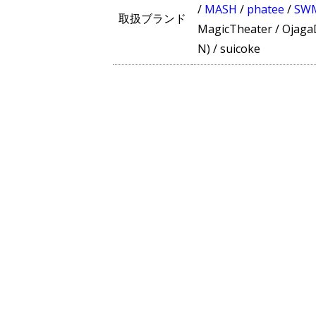
/
MASH
/
phatee
/
SW
取扱ブランド
MagicTheater
/
Ojaga
N)
/
suicoke