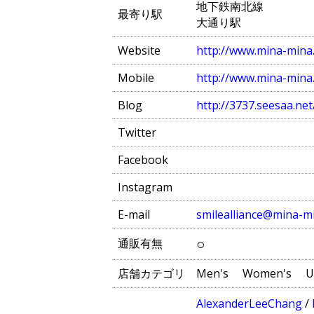
地下鉄南北線
最寄り駅
大通り駅
Website
http://www.mina-mina
Mobile
http://www.mina-mina
Blog
http://3737.seesaa.net
Twitter
Facebook
Instagram
E-mail
smilealliance@mina-m
○
通販有無
店舗カテゴリ
Men's
Women's
U
AlexanderLeeChang
/