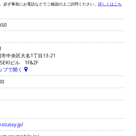
。必ず事前にお電話などでご確認の上ご訪問ください。
詳しくはこち
650
1
市中央区大名1丁目13-21
EKIビル 1F&2F
 マップで開く
00
.stussy.jp/