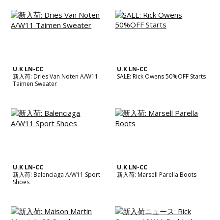
U.K LN-CC
U.K LN-CC
新入荷: Dries Van Noten A/W11
SALE: Rick Owens 50%OFF Starts
Taimen Sweater
U.K LN-CC
U.K LN-CC
新入荷: Balenciaga A/W11 Sport
新入荷: Marsell Parella Boots
Shoes