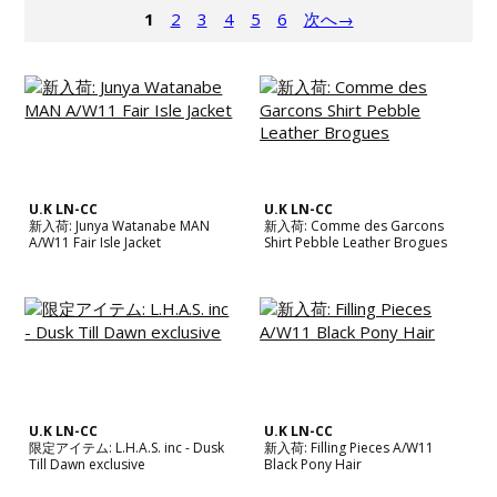
1
2
3
4
5
6
次へ→
U.K LN-CC
U.K LN-CC
新入荷: Junya Watanabe MAN
新入荷: Comme des Garcons
A/W11 Fair Isle Jacket
Shirt Pebble Leather Brogues
U.K LN-CC
U.K LN-CC
限定アイテム: L.H.A.S. inc - Dusk
新入荷: Filling Pieces A/W11
Till Dawn exclusive
Black Pony Hair