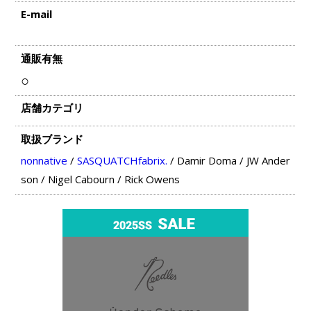
E-mail
通販有無
○
店舗カテゴリ
取扱ブランド
nonnative
/
SASQUATCHfabrix.
/
Damir Doma
/
JW Ander
son
/
Nigel Cabourn
/
Rick Owens