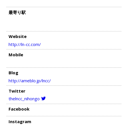
最寄り駅
Website
http://ln-cc.com/
Mobile
Blog
http://ameblo.jp/lncc/
Twitter
thelncc_nihongo
Facebook
Instagram