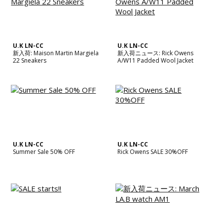
U.K LN-CC
U.K LN-CC
新入荷: Maison Martin Margiela
新入荷ニュース: Rick Owens
22 Sneakers
A/W11 Padded Wool Jacket
U.K LN-CC
U.K LN-CC
Summer Sale 50% OFF
Rick Owens SALE 30%OFF