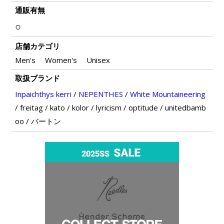
通販有無
○
店舗カテゴリ
Men's
Women's
Unisex
取扱ブランド
Inpaichthys kerri
/
NEPENTHES
/
White Mountaineering
/
freitag
/
kato
/
kolor
/
lyricism
/
optitude
/
unitedbamb
oo
/
バートン