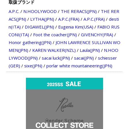
取扱ブランド
A.P.C.
/
N.HOOLYWOOD
/
THE RERACS(JPN)
/
THE RER
ACS(JPN)
/
LYTHA(JPN)
/
A.P.C.(FRA)
/
A.P.C.(FRA)
/
desti
n(ITA)
/
DIGAWEL(JPN)
/
Eugenia Kim(USA)
/
FABIO RUS
CONI(ITA)
/
Foot the coacher(JPN)
/
GIVENCHY(FRA)
/
Honor gathering(JPN)
/
JOHN LAWRENCE SULLIVAN WO
MEN(JPN)
/
KAREN WALKER(NZL)
/
Laula(JPN)
/
N.HOO
LYWOOD(JPN)
/
sacai luck(JPN)
/
sacai(JPN)
/
schiesser
(GER)
/
sixe(JPN)
/
porlar white mountaineering(JPN)