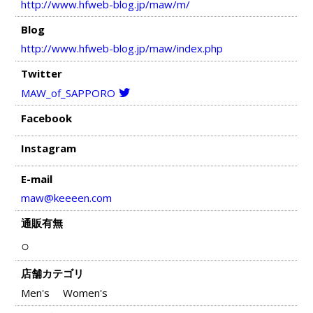
http://www.hfweb-blog.jp/maw/m/
Blog
http://www.hfweb-blog.jp/maw/index.php
Twitter
MAW_of_SAPPORO
Facebook
Instagram
E-mail
maw@keeeen.com
通販有無
○
店舗カテゴリ
Men's
Women's