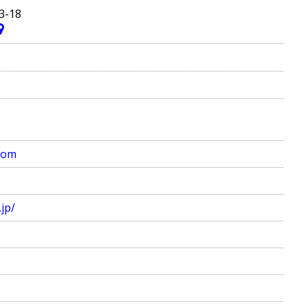
-18
com
jp/