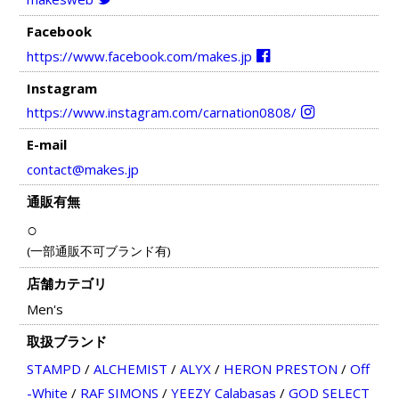
Facebook
https://www.facebook.com/makes.jp
Instagram
https://www.instagram.com/carnation0808/
E-mail
contact@makes.jp
通販有無
○
(一部通販不可ブランド有)
店舗カテゴリ
Men's
取扱ブランド
STAMPD
/
ALCHEMIST
/
ALYX
/
HERON PRESTON
/
Off
-White
/
RAF SIMONS
/
YEEZY Calabasas
/
GOD SELECT