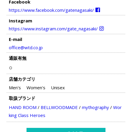
Facebook
https://www.facebook.com/gatenagasaki/
Instagram
https://www.instagram.com/gate_nagasaki/
E-mail
office@wtd.co.jp
通販有無
○
店舗カテゴリ
Men's
Women's
Unisex
取扱ブランド
HAND ROOM
/
BELLWOODMADE
/
mythography
/
Wor
king Class Heroes