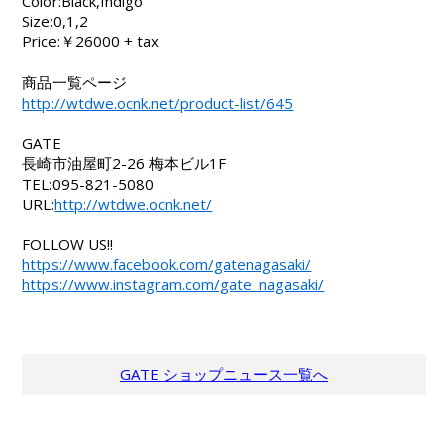
Color:Black,Indigo
Size:0,1,2
Price:￥26000 + tax
商品一覧ページ
http://wtdwe.ocnk.net/product-list/645
GATE
長崎市油屋町2-26 梅本ビル1F
TEL:095-821-5080
URL:
http://wtdwe.ocnk.net/
FOLLOW US!!
https://www.facebook.com/gatenagasaki/
https://www.instagram.com/gate_nagasaki/
GATE ショップニュース一覧へ