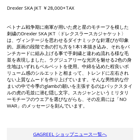
Drexler SKA JKT ￥28,000+TAX
ベトナム戦争期に南軍が用いた虎と星のモチーフを模した
刺繍のDrexler SKA JKT〈ドレクスラースカジャケット〉
は、ヴィンテージを思わせるダイナミックな針運びが印象
的。原画の段階で糸の打ち方を1本1本描き込み、それをパ
ンチカードに組み上げる事で手刺繍と違わぬ流れる様な毛
並を表現しました。ラグジュアリーな光沢を魅せる2色の身
生地はいずれもベルベットを使用。中綿を込めた程良いボ
リューム感のシルエットと相まって、トレンドに左右され
ない上質なムードを作り上げています。そんな男性的な佇
まいの中で今季のglambの願いを主張するのはバックスタイ
ルの虎の毛並に潜む隠し文字。スカジャンというミリタリ
ーモチーフのウエアを選びながらも、その左肩には「NO
WAR」のメッセージを刻んでいます。
GAGREEL ショップニュース一覧へ