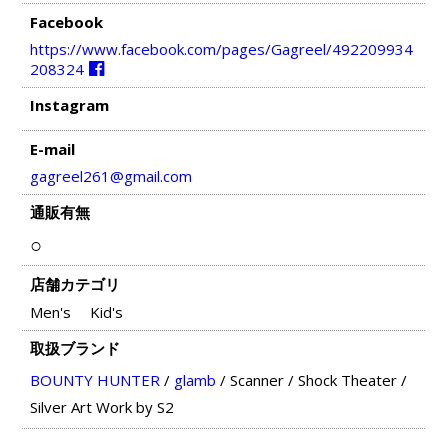
Facebook
https://www.facebook.com/pages/Gagreel/492209934
208324
Instagram
E-mail
gagreel261@gmail.com
通販有無
○
店舗カテゴリ
Men's
Kid's
取扱ブランド
BOUNTY HUNTER
/
glamb
/
Scanner
/
Shock Theater
/
Silver Art Work by S2