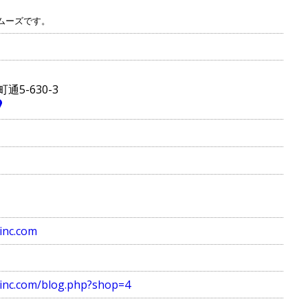
ムーズです。
5-630-3
inc.com
einc.com/blog.php?shop=4