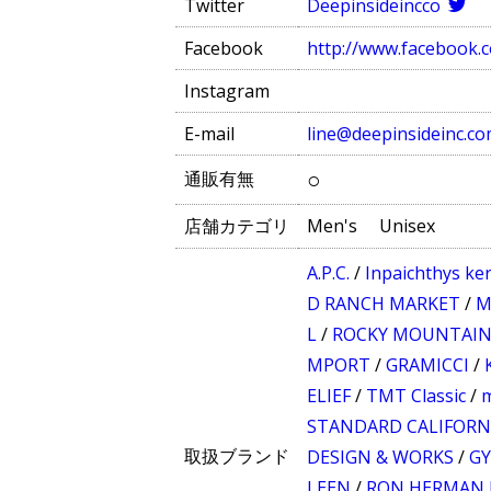
Twitter
Deepinsideincco
Facebook
http://www.facebook.
Instagram
E-mail
line@deepinsideinc.c
○
通販有無
店舗カテゴリ
Men's
Unisex
A.P.C.
/
Inpaichthys ker
D RANCH MARKET
/
M
L
/
ROCKY MOUNTAIN
MPORT
/
GRAMICCI
/
ELIEF
/
TMT Classic
/
m
STANDARD CALIFORN
取扱ブランド
DESIGN & WORKS
/
G
LEEN
/
RON HERMAN