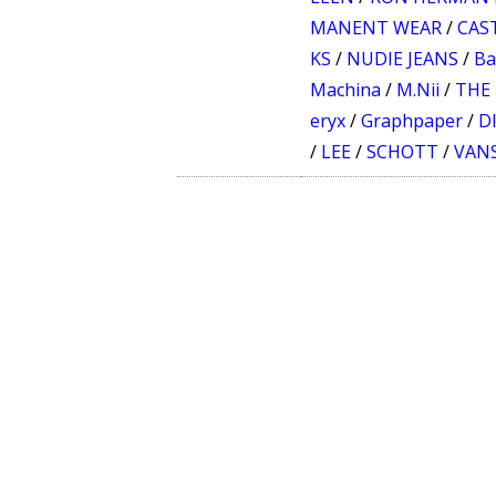
MANENT WEAR
/
CAS
KS
/
NUDIE JEANS
/
Ba
Machina
/
M.Nii
/
THE
eryx
/
Graphpaper
/
D
/
LEE
/
SCHOTT
/
VAN