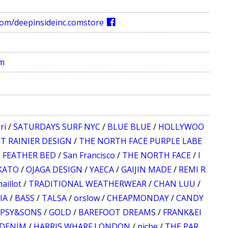
com/deepinsideinc.comstore
om
ri
/
SATURDAYS SURF NYC
/
BLUE BLUE
/
HOLLYWOO
T RAINIER DESIGN
/
THE NORTH FACE PURPLE LABE
 FEATHER BED
/
San Francisco
/
THE NORTH FACE
/
I
KATO
/
OJAGA DESIGN
/
YAECA
/
GAIJIN MADE
/
REMI R
aillot
/
TRADITIONAL WEATHERWEAR
/
CHAN LUU
/
IA
/
BASS
/
TALSA
/
orslow
/
CHEAPMONDAY
/
CANDY
YPSY&SONS
/
GOLD
/
BAREFOOT DREAMS
/
FRANK&EI
 DENIM
/
HARRIS WHARF LONDON
/
niche
/
THE PAR