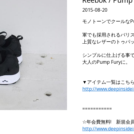
2015-08-20
モノトーンでクールなPum
軍でも採用されるバリ
上質なレザーのトゥパ
シンプルに仕上げる事
大人のPump Furyに。
▼アイテム一覧はこち
http://www.deepinside
===========
☆年会費無料! 新規会員
http://www.deepinside