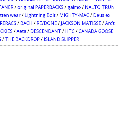
TANER
/
original PAPERBACKS
/
gaimo
/
NALTO TRUN
tten wear
/
Lightning Bolt
/
MIGHTY-MAC
/
Deus ex
 RERACS
/
BACH
/
RE/DONE
/
JACKSON MATISSE
/
Arc’t
ICKIES
/
Aeta
/
DESCENDANT
/
HTC
/
CANADA GOOSE
S
/
THE BACKDROP
/
ISLAND SLIPPER