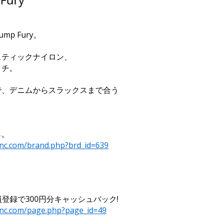
p Fury。
スティックナイロン、
ッチ。
で、デニムからスラックスまで合う
ら。
inc.com/brand.php?brd_id=639
登録で300円分キャッシュバック!
inc.com/page.php?page_id=49