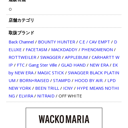
○
店舗カテゴリ
取扱ブランド
Back Channel
/
BOUNTY HUNTER
/
C.E / CAV EMPT
/
D
ELUXE
/
FACETASM
/
MACKDADDY
/
PHENOMENON
/
ROTTWEILER
/
SWAGGER
/
APPLEBUM
/
CARHARTT W
IP
/
FTC
/
Gang Ster Ville
/
GLAD HAND
/
NEW ERA
/
EK
by NEW ERA
/
MAGIC STICK
/
SWAGGER BLACK PLATIN
UM
/
BORN×RAISED
/
STAMPD
/
HOOD BY AIR.
/
LPD
NEW YORK
/
BEEN TRILL
/
ICNY
/
HYPE MEANS NOTHI
NG
/
ELVIRA
/
NITRAID
/
OFF WHITE