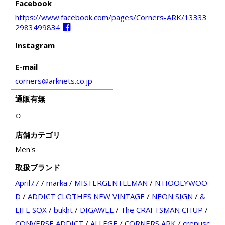
Facebook
https://www.facebook.com/pages/Corners-ARK/13333
2983499834
Instagram
E-mail
corners@arknets.co.jp
通販有無
○
店舗カテゴリ
Men's
取扱ブランド
April77
/
marka
/
MISTERGENTLEMAN
/
N.HOOLYWOO
D
/
ADDICT CLOTHES NEW VINTAGE
/
NEON SIGN
/
&
LIFE SOX
/
bukht
/
DIGAWEL
/
The CRAFTSMAN CHUP
/
CONVERSE ADDICT
/
ALLEGE
/
CORNERS ARK
/
crepusc