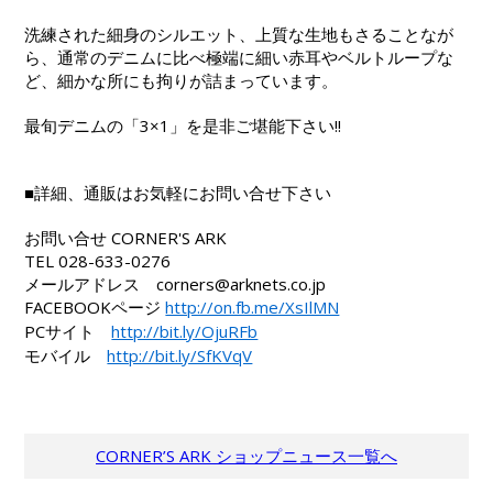
洗練された細身のシルエット、上質な生地もさることなが
ら、通常のデニムに比べ極端に細い赤耳やベルトループな
ど、細かな所にも拘りが詰まっています。
最旬デニムの「3×1」を是非ご堪能下さい!!
■詳細、通販はお気軽にお問い合せ下さい
お問い合せ CORNER'S ARK
TEL 028-633-0276
メールアドレス corners@arknets.co.jp
FACEBOOKページ
http://on.fb.me/XsIlMN
PCサイト
http://bit.ly/OjuRFb
モバイル
http://bit.ly/SfKVqV
CORNER’S ARK ショップニュース一覧へ