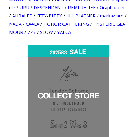
ule
/
URU
/
DESCENDANT
/
REMI RELIEF
/
Graphpaper
/
AURALEE
/
ITTY-BITTY
/
JILL PLATNER
/
markaware
/
NADA
/
CA4LA
/
HONOR GATHERING
/
HYSTERIC GLA
MOUR
/
7×7
/
SLOW
/
YAECA