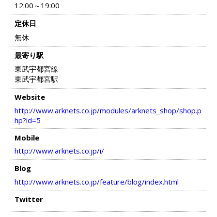
12:00～19:00
定休日
無休
最寄り駅
東武宇都宮線
東武宇都宮駅
Website
http://www.arknets.co.jp/modules/arknets_shop/shop.p
hp?id=5
Mobile
http://www.arknets.co.jp/i/
Blog
http://www.arknets.co.jp/feature/blog/index.html
Twitter